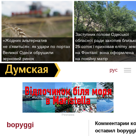
Заступник голови Одеської
«Жодних альтернатив
обласної ради захопив близьк
не з'явиться»: як удари по портах
25 соток і приховав елітну зе
Великої Одеси обрушили
на Фонтані: вона оформлена
зерновий ринок
на покійну матір
рус
Реклама
Комментарии к
bopyggi
оставил bopyggi