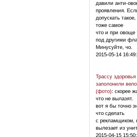
давили анти-ов
проявления. Есл
допускать такое,
тоже самое
что и при овоще
под другими фла
Минусуйте, чо.
2015-05-14 16:49
Трассу здоровья
заполонили вел
(фото)
: скорее ж
что не вылазят.
вот я бы точно з
что сделать
с рекламщиком, 
вылезает из уни
2015-04-15 15:50