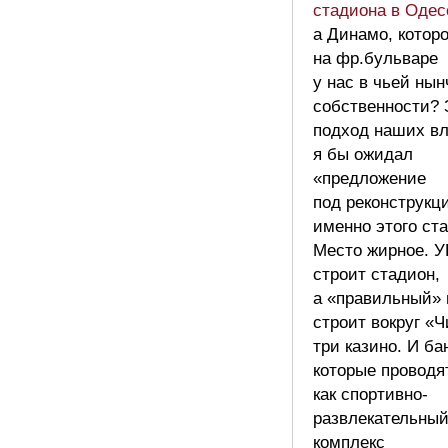
стадиона в Одес
а Динамо, котор
на фр.бульваре
у нас в чьей нын
собственности? 
подход наших вл
я бы ожидал
«предложение
под реконструкц
именно этого ст
Место жирное. 
строит стадион,
а «правильный» 
строит вокруг «Ч
три казино. И ба
которые проводя
как спортивно-
развлекательны
комплекс