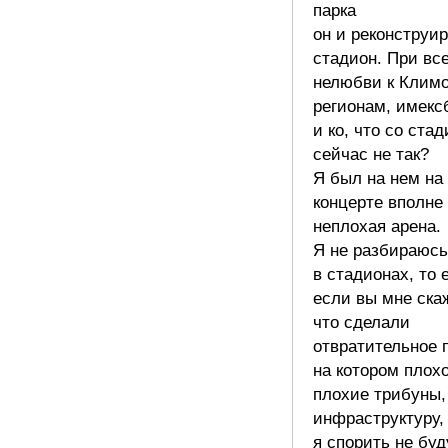
парка
он и реконструи
стадион. При вс
нелюбви к Климо
регионам, имекс
и ко, что со ста
сейчас не так?
Я был на нем на 
концерте вполне
неплохая арена.
Я не разбираюсь
в стадионах, то 
если вы мне ска
что сделали
отвратительное 
на котором плохо
плохие трибуны,
инфраструктуру, 
я спорить не бу