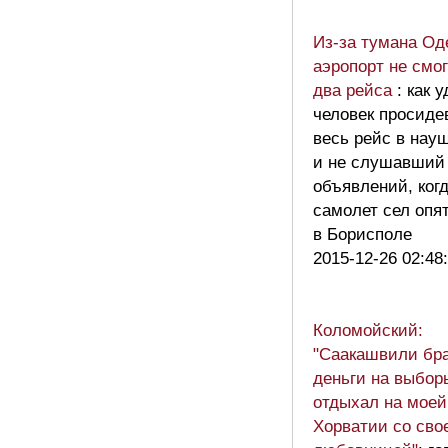
Из-за тумана Од
аэропорт не смо
два рейса
: как 
человек просид
весь рейс в нау
и не слушавший
объявлений, ког
самолет сел опя
в Борисполе
2015-12-26 02:48
Коломойский:
"Саакашвили бра
деньги на выбор
отдыхал на моей
Хорватии со сво