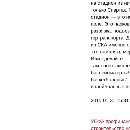
на стадион из н
только Спартак.
стадион — это н
поле. Это парков
развязка, подъе
гортранспорта. 
из СКА именно 
это оживлять ме
Или сделайте
там спорткомпл
бассейны/корты/
баскетбольные/
волейбольные п
2015-01-31 15:31
УЕФА профинанс
строительство н