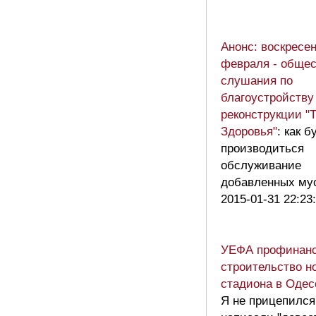
Анонс: воскресен
февраля - обще
слушания по
благоустройству
реконструкции "
Здоровья"
: как б
производиться
обслуживание
добавленных му
2015-01-31 22:23
УЕФА профинанс
строительство н
стадиона в Одес
Я не прицепилс