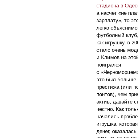
стадиона в Одес
а насчет «не пл
зарплату», то эт
легко объяснимо
футболный клуб
как игрушку, в 20
стало очень мод
и Климов на это
поигрался
с «Черноморцем
это был больше 
престижа (или п
понтов), чем пр
актив, давайте 
честно. Как толь
начались пробл
игрушка, которая
денег, оказалас