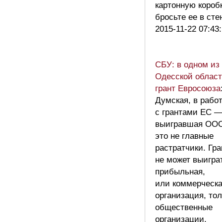
картонную коробк
бросьте ее в ст
2015-11-22 07:43
СБУ: в одном из
Одесской област
грант Евросоюза
Думская, в рабо
с грантами ЕС 
выигравшая ОО
это не главные
растратчики. Гра
не может выигра
прибыльная,
или коммерческ
организация, тол
общественные
организации,