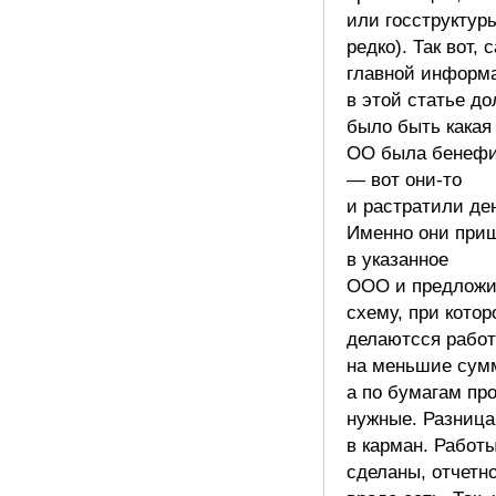
или госструктуры
редко). Так вот, 
главной информ
в этой статье д
было быть какая
ОО была бенеф
— вот они-то
и растратили де
Именно они при
в указанное
ООО и предлож
схему, при котор
делаютсся рабо
на меньшие сум
а по бумагам пр
нужные. Разница
в карман. Работы
сделаны, отчетн