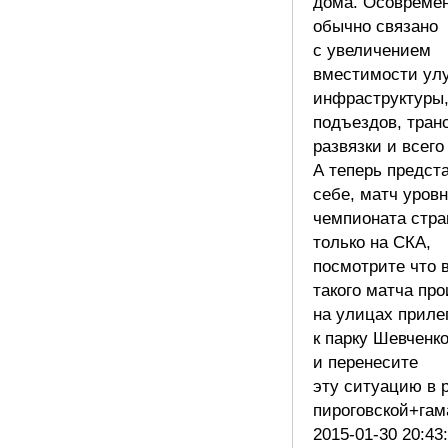
дома. Осовреме
обычно связано
с увеличением
вместимости ул
инфраструктуры
подъездов, тран
развязки и всего 
А теперь предст
себе, матч уров
чемпионата стра
только на СКА,
посмотрите что 
такого матча пр
на улицах прил
к парку Шевченк
и перенесите
эту ситуацию в 
пироговской+га
2015-01-30 20:43