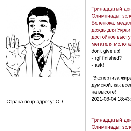
Тринадцатый де
Олимпиады: зол
Беленюка, меда
дождь для Украи
достойное выст
метателя молот
don't give up!
- rgf finished?
- ask!
Экспертиза жир
думской, как все
на высоте!
2021-08-04 18:43
Страна по ip-адресу: OD
Тринадцатый де
Олимпиады: зол