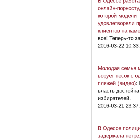
В Одессе работа
онлайн-порносту
которой модели
удовлетворяли п
клиентов на кам
все! Теперь-то з
2016-03-22 10:33
Молодая семья 
ворует песок с о
пляжей (видео)
:
власть достойна
избирателей.
2016-03-21 23:37
В Одессе полиц
задержала нетре