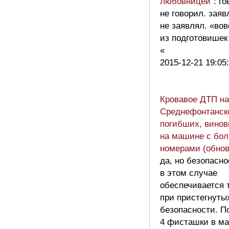
любовницей"
: г
не говорил. зая
не заявлял. «вов
из подготовишек
«
2015-12-21 19:05
Кровавое ДТП на
Среднефонтанско
погибших, винов
на машине с бол
номерами (обнов
да, но безопасно
в этом случае
обеспечивается 
при пристегнуты
безопасности. П
4 фисташки в м