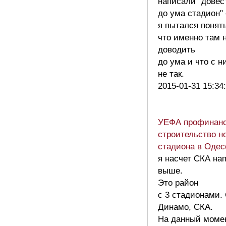
написали "довес
до ума стадион"
я пытался понять
что именно там 
доводить
до ума и что с н
не так.
2015-01-31 15:34
УЕФА профинанс
строительство н
стадиона в Одес
я насчет СКА на
выше.
Это район
с 3 стадионами. 
Динамо, СКА.
На данный моме