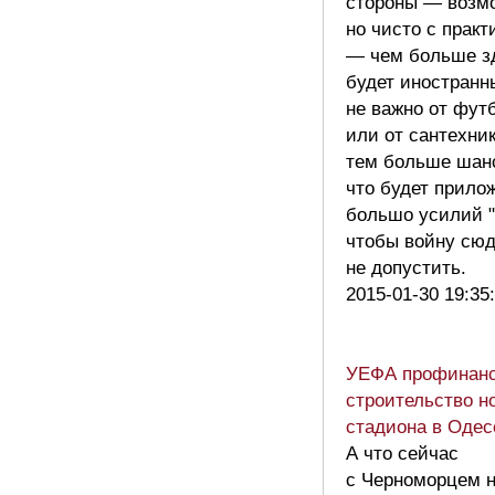
стороны — возм
но чисто с практ
— чем больше з
будет иностранны
не важно от фут
или от сантехни
тем больше шан
что будет прило
большо усилий "
чтобы войну сю
не допустить.
2015-01-30 19:35
УЕФА профинанс
строительство н
стадиона в Одес
А что сейчас
с Черноморцем н