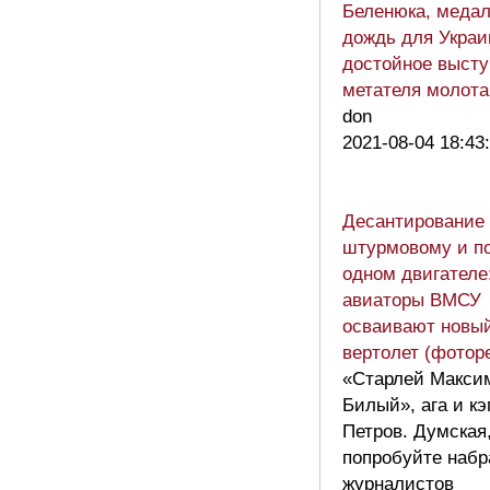
Беленюка, меда
дождь для Украи
достойное выст
метателя молот
don
2021-08-04 18:43
Десантирование 
штурмовому и по
одном двигателе
авиаторы ВМСУ
осваивают новы
вертолет (фотор
«Старлей Макси
Билый», ага и кэ
Петров. Думская
попробуйте набр
журналистов