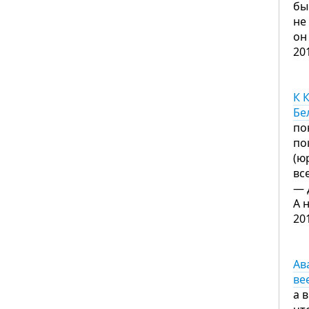
бы
не
он
20
К 
Бе
по
по
(ю
вс
— 
А 
20
Ав
ве
а 