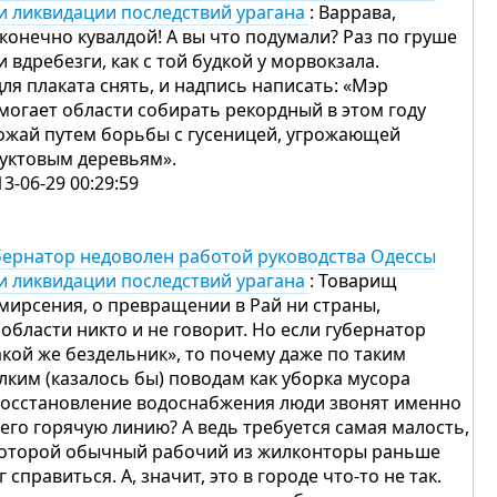
и ликвидации последствий урагана
: Варрава,
 конечно кувалдой! А вы что подумали? Раз по груше
и вдребезги, как с той будкой у морвокзала.
для плаката снять, и надпись написать: «Мэр
могает области собирать рекордный в этом году
ожай путем борьбы с гусеницей, угрожающей
уктовым деревьям».
13-06-29 00:29:59
бернатор недоволен работой руководства Одессы
и ликвидации последствий урагана
: Товарищ
мирсения, о превращении в Рай ни страны,
 области никто и не говорит. Но если губернатор
акой же бездельник», то почему даже по таким
лким (казалось бы) поводам как уборка мусора
восстановление водоснабжения люди звонят именно
 его горячую линию? А ведь требуется самая малость,
которой обычный рабочий из жилконторы раньше
г справиться. А, значит, это в городе что-то не так.