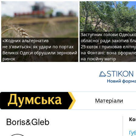
Заступник голови Одесько
«Жодних альтернатив
обласної ради захопив бл
не з'явиться»: як удари по портах
25 соток і приховав елітн
Великої Одеси обрушили зерновий
на Фонтані: вона оформл
ринок
на покійну матір
Матеріали
Boris&Gleb
Ко
Гу