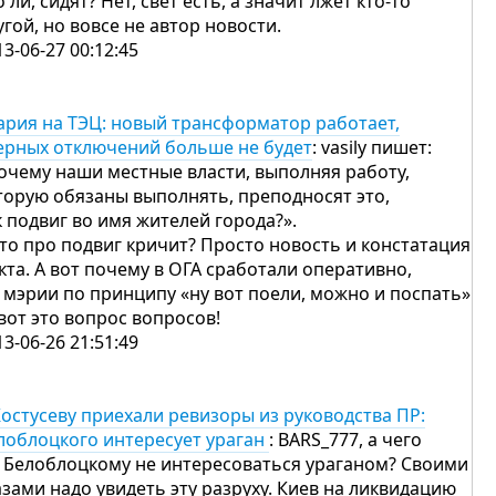
о ли, сидят? Нет, свет есть, а значит лжет кто-то
угой, но вовсе не автор новости.
13-06-27 00:12:45
ария на ТЭЦ: новый трансформатор работает,
ерных отключений больше не будет
: vasily пишет:
очему наши местные власти, выполняя работу,
торую обязаны выполнять, преподносят это,
к подвиг во имя жителей города?».
кто про подвиг кричит? Просто новость и констатация
кта. А вот почему в ОГА сработали оперативно,
в мэрии по принципу «ну вот поели, можно и поспать»
вот это вопрос вопросов!
13-06-26 21:51:49
Костусеву приехали ревизоры из руководства ПР:
лоблоцкого интересует ураган
: BARS_777, а чего
 Белоблоцкому не интересоваться ураганом? Своими
азами надо увидеть эту разруху. Киев на ликвидацию