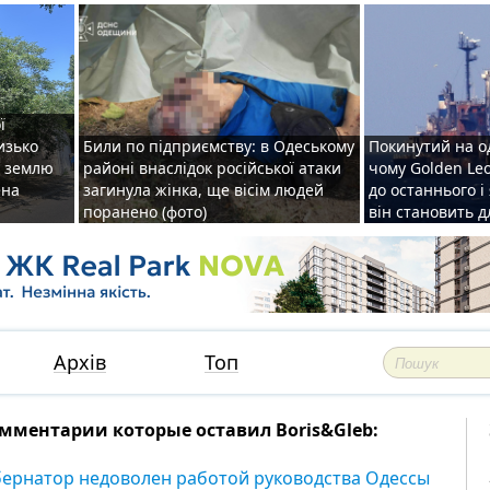
ї
изько
Били по підприємству: в Одеському
Покинутий на о
у землю
районі внаслідок російської атаки
чому Golden Le
ена
загинула жінка, ще вісім людей
до останнього і
поранено (фото)
він становить 
Архів
Топ
мментарии которые оставил Boris&Gleb:
бернатор недоволен работой руководства Одессы