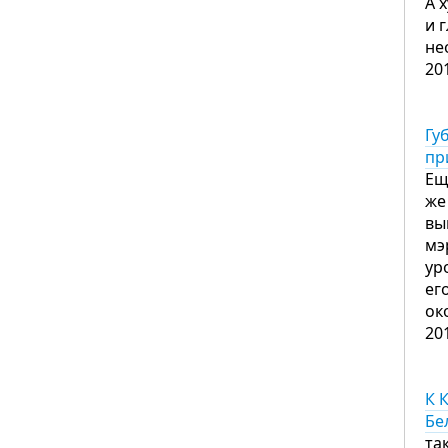
А 
и 
не
20
Гу
пр
Ещ
же
вы
мэ
ур
ег
ок
20
К 
Бе
та