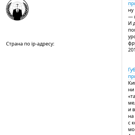
пр
ну
— 
И 
по
ур
фр
Страна по ip-адресу:
20
Гу
пр
Ки
ни
«т
ме
и 
на
с 
мо