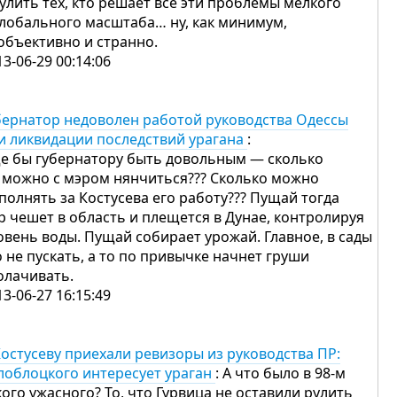
хулить тех, кто решает все эти проблемы мелкого
глобального масштаба… ну, как минимум,
объективно и странно.
13-06-29 00:14:06
бернатор недоволен работой руководства Одессы
и ликвидации последствий урагана
:
е бы губернатору быть довольным — сколько
 можно с мэром нянчиться??? Сколько можно
полнять за Костусева его работу??? Пущай тогда
р чешет в область и плещется в Дунае, контролируя
овень воды. Пущай собирает урожай. Главное, в сады
о не пускать, а то по привычке начнет груши
олачивать.
13-06-27 16:15:49
Костусеву приехали ревизоры из руководства ПР:
лоблоцкого интересует ураган
: А что было в 98-м
кого ужасного? То, что Гурвица не оставили рулить