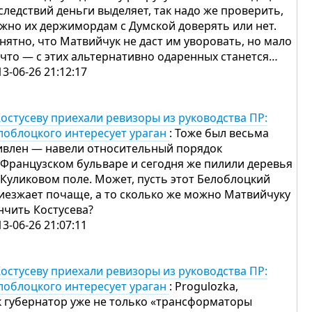
следствий деньги выделяет, так надо же проверить,
жно их держимордам с Думской доверять или нет.
нятно, что Матвийчук не даст им уворовать, но мало
 что — с этих альтернативно одаренных станется…
13-06-26 21:12:17
Костусеву приехали ревизоры из руководства ПР:
лоблоцкого интересует ураган
: Тоже был весьма
ивлен — навели относительный порядок
 Французском бульваре и сегодня же пилили деревья
 Куликовом поле. Может, пусть этот Белоблоцкий
иезжает почаще, а то сколько же можно Матвийчуку
нчить Костусева?
13-06-26 21:07:11
Костусеву приехали ревизоры из руководства ПР:
лоблоцкого интересует ураган
: Progulozka,
к губернатор уже не только «трансформаторы