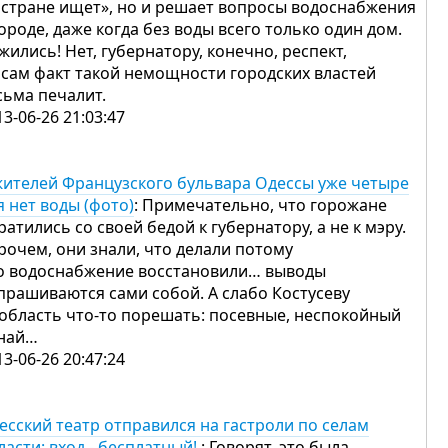
 стране ищет», но и решает вопросы водоснабжения
городе, даже когда без воды всего только один дом.
жились! Нет, губернатору, конечно, респект,
 сам факт такой немощности городских властей
сьма печалит.
13-06-26 21:03:47
жителей Французского бульвара Одессы уже четыре
я нет воды (фото)
: Примечательно, что горожане
ратились со своей бедой к губернатору, а не к мэру.
рочем, они знали, что делали потому
о водоснабжение восстановили… выводы
прашиваются сами собой. А слабо Костусеву
 область что-то порешать: посевные, неспокойный
най…
13-06-26 20:47:24
есский театр отправился на гастроли по селам
ласти: вход - бесплатный!
: Говорят, это была