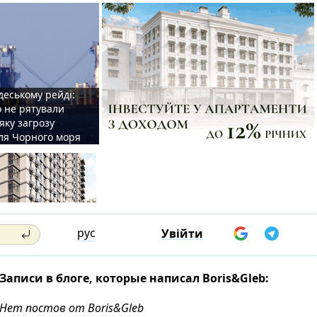
деському рейді:
o не рятували
 яку загрозу
для Чорного моря
рус
Увійти
Записи в блоге, которые написал Boris&Gleb:
Нет постов от Boris&Gleb