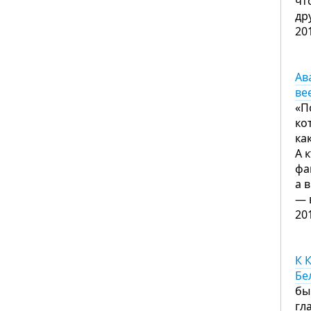
чт
др
20
Ав
ве
«П
ко
ка
А 
фа
а 
— 
20
К 
Бе
бы
гл