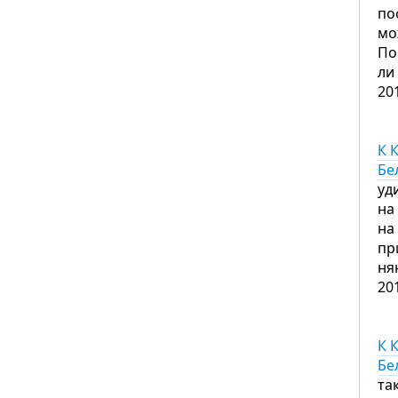
по
мо
По
ли
20
К 
Бе
уд
на
на
пр
ня
20
К 
Бе
та