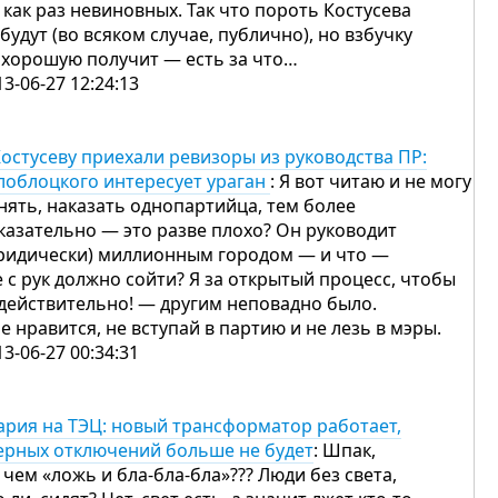
 как раз невиновных. Так что пороть Костусева
 будут (во всяком случае, публично), но взбучку
 хорошую получит — есть за что…
13-06-27 12:24:13
Костусеву приехали ревизоры из руководства ПР:
лоблоцкого интересует ураган
: Я вот читаю и не могу
нять, наказать однопартийца, тем более
казательно — это разве плохо? Он руководит
ридически) миллионным городом — и что —
е с рук должно сойти? Я за открытый процесс, чтобы
действительно! — другим неповадно было.
не нравится, не вступай в партию и не лезь в мэры.
13-06-27 00:34:31
ария на ТЭЦ: новый трансформатор работает,
ерных отключений больше не будет
: Шпак,
в чем «ложь и бла-бла-бла»??? Люди без света,