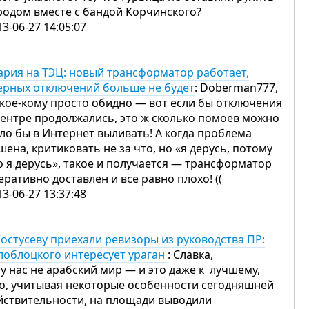
родом вместе с бандой Корчинского?
13-06-27 14:05:07
ария на ТЭЦ: новый трансформатор работает,
ерных отключений больше не будет
: Doberman777,
 кое-кому просто обидно — вот если бы отключения
центре продолжались, это ж сколько помоев можно
ло бы в Интернет выливать! А когда проблема
шена, критиковать не за что, но «я дерусь, потому
о я дерусь», такое и получается — трансформатор
еративно доставлен и все равно плохо! ((
13-06-27 13:37:48
Костусеву приехали ревизоры из руководства ПР:
лоблоцкого интересует ураган
: Славка,
 у нас не арабский мир — и это даже к лучшему,
то, учитывая некоторые особенности сегодняшней
йствительности, на площади выводили