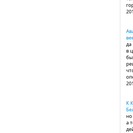
го
20
Ав
ве
да
в 
бы
ре
чт
оп
20
К 
Бе
но
а 
де