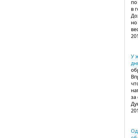
по
в 
До
но
ве
20
У 
дн
об
Вп
чт
на
за
Ду
20
Од
об