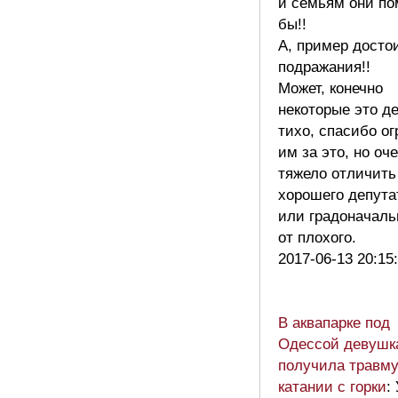
и семьям они по
бы!!
А, пример досто
подражания!!
Может, конечно
некоторые это д
тихо, спасибо о
им за это, но оч
тяжело отличить
хорошего депута
или градоначаль
от плохого.
2017-06-13 20:15
В аквапарке под
Одессой девушк
получила травму
катании с горки
: