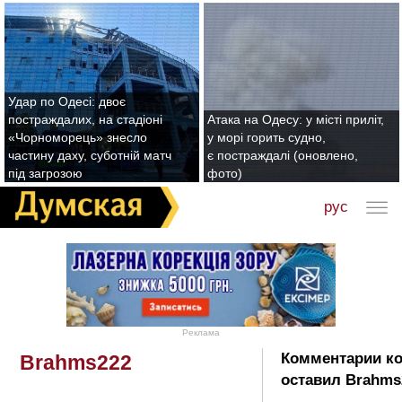
Удар по Одесі: двоє
постраждалих, на стадіоні
Атака на Одесу: у місті приліт,
«Чорноморець» знесло
у морі горить судно,
частину даху, суботній матч
є постраждалі (оновлено,
під загрозою
фото)
рус
Реклама
Комментарии к
Brahms222
оставил Brahms