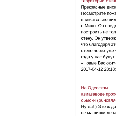
территорий стен
Прекрасные диск
Посмотрите пож
внимательно ви
с Михо. Он пред
построить не тол
стену. Он утвер
что благодаря э
стене через уже
года у нас будут
«Новые Васюки
2017-04-12 23:18
На Одесском
авиазаводе прох
обыски (обновля
Ну да! ) Это ж д
не машинки дела