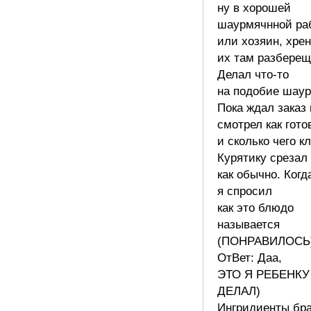
ну в хорошей
шаурмячнной ра
или хозяин, хрен
их там разберещ
Делал что-то
на подобие шау
Пока ждал заказ
смотрел как гото
и сколько чего кл
Курятику срезал
как обычно. Когд
я спросил
как это блюдо
называется
(ПОНРАВИЛОСЬ
ОтВет: Даа,
ЭТО Я РЕБЕНКУ
ДЕЛАЛ)
Ингридиенты бр