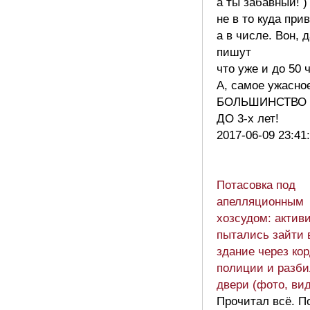
а ты забавный! )
не в то куда прив
а в числе. Вон, 
пишут
что уже и до 50 
А, самое ужасное
БОЛЬШИНСТВО 
ДО 3-х лет!
2017-06-09 23:41
Потасовка под
апелляционным
хозсудом: актив
пытались зайти 
здание через ко
полиции и разб
двери (фото, ви
Прочитал всё. П