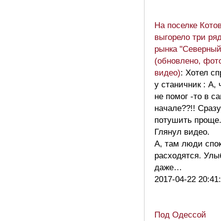
На поселке Котов
выгорело три ря
рынка "Северный
(обновлено, фот
видео)
: Хотел с
у станичник : А, 
не помог -то в с
начале??!! Сразу
потушить проще
Глянул видео.
А, там люди спо
расходятся. Ул
даже…
2017-04-22 20:41
Под Одессой