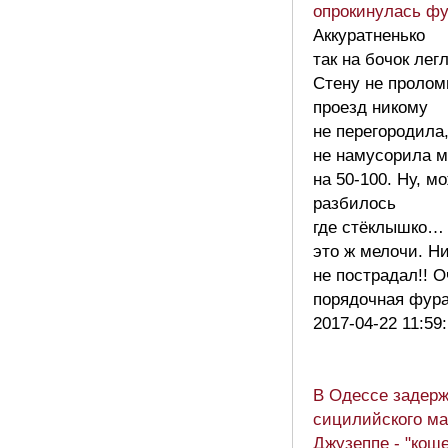
опрокинулась ф
Аккуратненько
так на бочок легл
Стену не пролом
проезд никому
не перегородила
не намусорила м
на 50-100. Ну, м
разбилось
где стёклышко… 
это ж мелочи. Н
не пострадал!! 
порядочная фур
2017-04-22 11:59
В Одессе задер
сицилийского м
Джузеппе - "коше