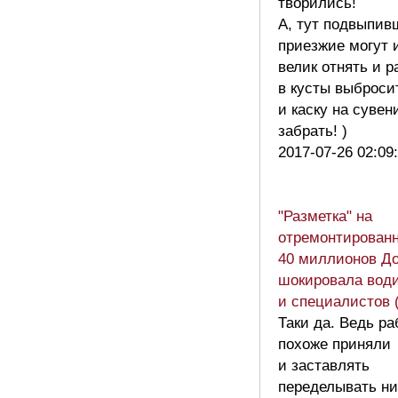
творились!
А, тут подвыпив
приезжие могут 
велик отнять и 
в кусты выброси
и каску на сувен
забрать! )
2017-07-26 02:09
"Разметка" на
отремонтированн
40 миллионов Д
шокировала вод
и специалистов 
Таки да. Ведь ра
похоже приняли
и заставлять
переделывать ни