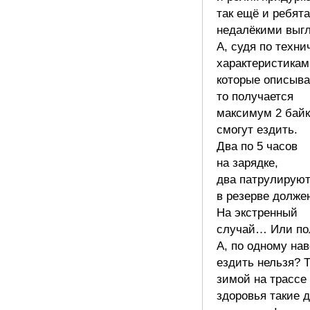
так ещё и ребята
недалёкими выгл
А, судя по техн
характеристикам
которые описыва
то получается
максимум 2 байк
смогут ездить.
Два по 5 часов
на зарядке,
два патрулируют
в резерве долже
На экстренный
случай… Или по
А, по одному на
ездить нельзя? 
зимой на трассе
здоровья такие 