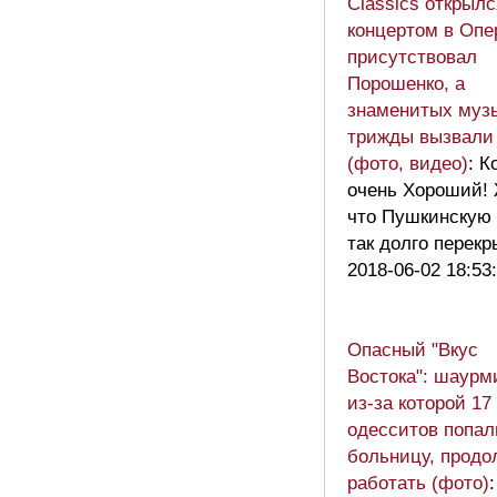
Classics открылс
концертом в Опе
присутствовал
Порошенко, а
знаменитых муз
трижды вызвали 
(фото, видео)
: К
очень Хороший! 
что Пушкинскую
так долго перек
2018-06-02 18:53
Опасный "Вкус
Востока": шаурм
из-за которой 17
одесситов попал
больницу, продо
работать (фото)
: