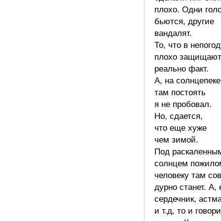
плохо. Одни гол
бьются, другие
вандалят.
То, что в непого
плохо защищаю
реально факт.
А, на солнцепеке
там постоять
я не пробовал.
Но, сдается,
что еще хуже
чем зимой.
Под раскаленны
солнцем пожило
человеку там со
дурно станет. А,
сердечник, астм
и т.д, то и говор