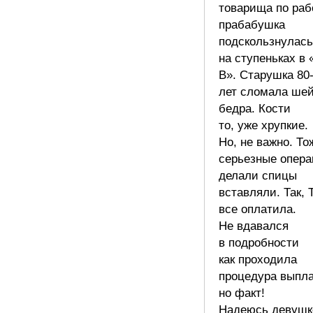
товарища по раб
прабабушка
подскользнулась
на ступеньках в 
В». Старушка 80
лет сломала шей
бедра. Кости
то, уже хрупкие.
Но, не важно. То
серьезные опер
делали спицы
вставляли. Так, 
все оплатила.
Не вдавался
в подробности
как проходила
процедура выпла
но факт!
Надеюсь девушк