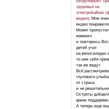
патрулируют Тра
здоровья на
электробайках (
видео)
: Мне оче
видео понравило
Может пропустил
коммент
и повторюсь.Вот,
детей учат
на велосипедах 
то они себя при
так же ведут.
Всё рассматрива
глуповато улыб
от страха
и не решительно
Остроты добавл
крики поддержки
А теперь еще ви