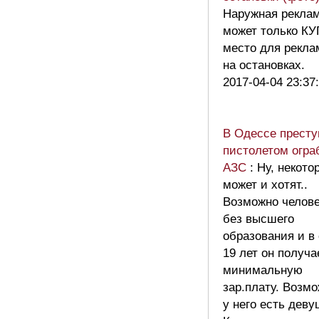
Наружная рекла
может только К
место для рекл
на остановках.
2017-04-04 23:37
В Одессе престу
пистолетом огра
АЗС
: Ну, некото
может и хотят..
Возможно челове
без высшего
образования и в
19 лет он получа
минимальную
зар.плату. Возм
у него есть дев