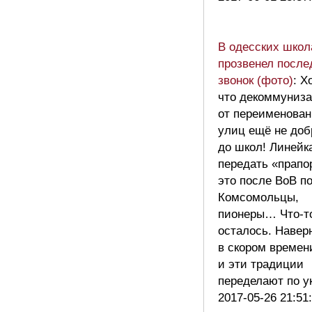
В одесских школ
прозвенел после
звонок (фото)
: Х
что декоммуниз
от переименован
улиц ещё не доб
до школ! Линейк
передать «прапо
это после ВоВ п
Комсомольцы,
пионеры… Что-т
осталось. Навер
в скором времен
и эти традиции
переделают по 
2017-05-26 21:51