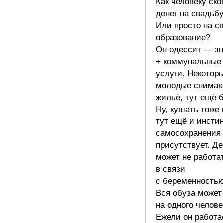
Как человеку ско
денег на свадьб
Или просто на с
образование?
Он одессит — зн
+ коммунальные
услуги. Некотор
молодые снима
жильё, тут ещё 
Ну, кушать тоже 
тут ещё и инсти
самосохранения
присутствует. Д
может не работа
в связи
с беременностью
Вся обуза может
на одного челове
Ежели он работа