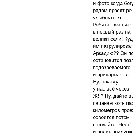
и фото когда бе
рядом просят ре
улыбнуться.
Ребята, реально,
в первый раз на 
велики сели! Куд
им патрулироват
Аркадию?? Он по
остановится воз
подозреваемого,
и припаркуется
Ну, почему
у нас всё через
Ж! ? Ну, дайте в
пацанам хоть па
километров прое
освоится потом
снимайте. Неет! 
и ролик придурк