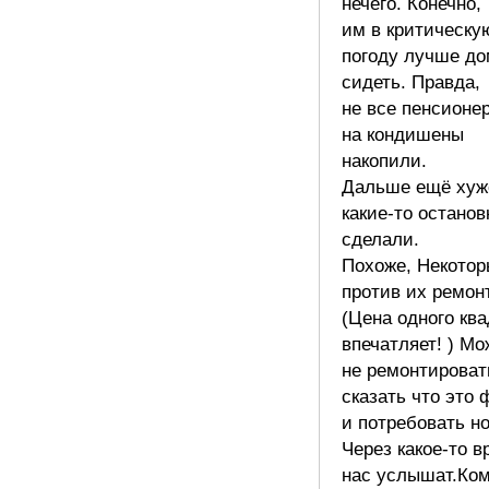
нечего. Конечно,
им в критическу
погоду лучше до
сидеть. Правда,
не все пенсионе
на кондишены
накопили.
Дальше ещё хуж
какие-то останов
сделали.
Похоже, Некотор
против их ремон
(Цена одного кв
впечатляет! ) Мо
не ремонтироват
сказать что это
и потребовать н
Через какое-то в
нас услышат.Ко