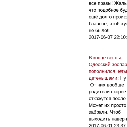
все правы! Жаль
что подобное бу
ещё долго проис
Главное, чтоб х
не было!!
2017-06-07 22:10
В конце весны
Одесский зоопар
пополнился чет
детенышами
: Ну
От них вообще
родители скорее
откажутся после 
Может их просто
забрали. Чтоб
выходить навер
2017-06-01 23:37