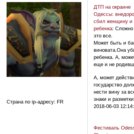
ДТП на окраине
Одессы: внедор
сбил женщину и
ребенка
: Сложно
это все.
Может быть и ба
виновата.Она уб
ребенка. А, може
еще и не родивш
А, может действ
государство дол
нести вину за вс
знаки и разметк
Страна по ip-адресу: FR
2018-06-03 12:14
Фестиваль Odes