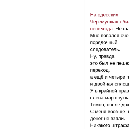
На одесских
Черемушках сби
пешехода
: Не фа
Мне попался оче
порядочный
следователь.
Ну, правда
это был не пеш
переход,
а ещё и четыре 
и двойная сплош
Я в крайней прав
слева маршрутка
Темно, после до
С меня вообще н
денег не взяли.
Никакого штрафа