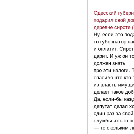
Одесский губерн
подарил свой до
деревне сироте 
Ну, если это под
то губернатор на
и оплатит. Сирот
дарит. И уж он т
должен знать
про эти налоги. Т
спасибо что кто-
из власть имущ
делает такое доб
Да, если-бы каж
депутат делал х
один раз за свой
службы что-то п
— то скольким 