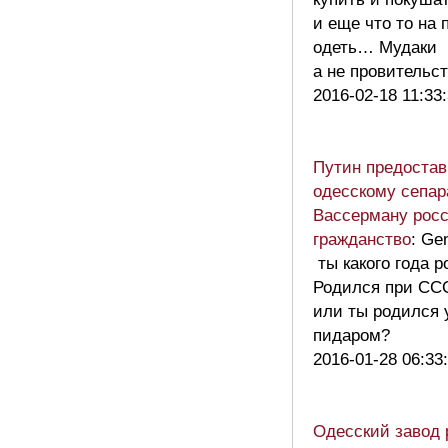
и еще что то на 
одеть… Мудаки
а не провитель
2016-02-18 11:33
Путин предоста
одесскому сепар
Вассерману рос
гражданство
: Ge
ты какого года 
Родился при СС
или ты родился 
пидаром?
2016-01-28 06:33
Одесский завод 