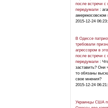
после встречи с
передумали
: аг
амерекосовском
2015-12-24 06:23
В Одессе патри
требовали призн
агрессором в это
после встречи с
передумали
: Чт
заставить? Они 
то обязаны выск
свое мнения?
2015-12-24 06:21
Украинцы США п
Одессу две каре