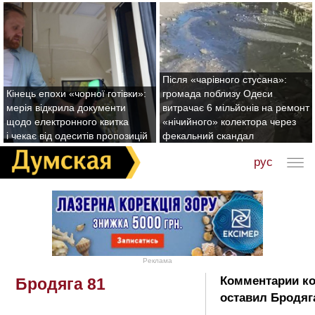
Після «чарівного стусана»:
Кінець епохи «чорної готівки»:
громада поблизу Одеси
мерія відкрила документи
витрачає 6 мільйонів на ремонт
щодо електронного квитка
«нічийного» колектора через
і чекає від одеситів пропозицій
фекальний скандал
рус
Реклама
Комментарии к
Бродяга 81
оставил Бродяга