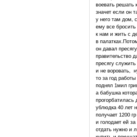
воевать решать 
значет если он т
у него там дом, 
ему все бросить
к нам и жить с д
в палатках.Пото
он давал пресягу
правительство д
пресягу служить
и не воровать, 
то за год работы
поднял 1мил гри
а бабушка котор
прогорбатилась 
ублюдка 40 лет 
получает 1200 гр
и голодает ей за 
отдать нужно и 
купить и покуша