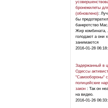
усовершенствов
бронежилеты дл
(обновлено)
: Лу
бы предотврати
банкротство Мас
Жир комбината,
голодают а они 
занимаются
2016-01-28 06:18
Задержанный в ц
Одессы активис
"Самообороны" с
полицейские на
закон
: Так он н
на видео.
2016-01-26 06:33