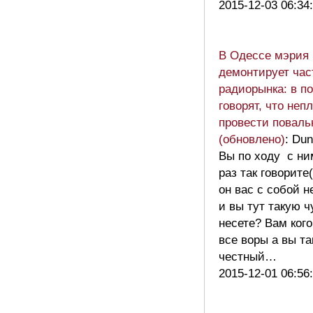
2015-12-03 06:34
В Одессе мэрия
демонтирует час
радиорынка: в п
говорят, что неп
провести поваль
(обновлено)
: Dun
Вы по ходу с ни
раз так говорите
он вас с собой н
и вы тут такую 
несете? Вам кого
все воры а вы та
честный…
2015-12-01 06:56