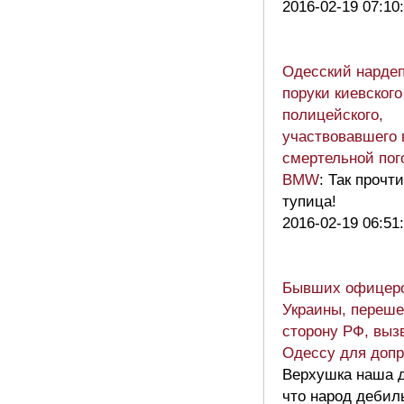
2016-02-19 07:10
Одесский нардеп
поруки киевского
полицейского,
участвовавшего 
смертельной пог
BMW
: Так прочт
тупица!
2016-02-19 06:51
Бывших офицер
Украины, переш
сторону РФ, выз
Одессу для доп
Верхушка наша 
что народ дебилы