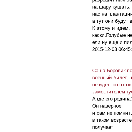
на шару кушать,
нас на плантаци
а тут они будут 
К этому и идем,
каски.Голубые не
ели ну еще и пи
2015-12-03 06:45
Саша Боровик п
военный билет, 
не идет: он гото
заместителем гу
А где его родина
Он наверное
и сам не помни
в таком возрасте
получает