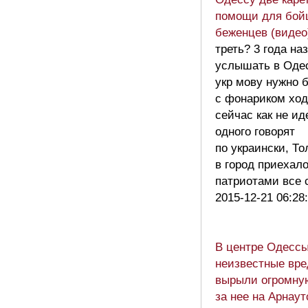
помощи для бой
беженцев (видео
треть? 3 года на
услышать в Оде
укр мову нужно 
с фонариком ход
сейчас как не и
одного говорят
по украински, То
в город приехал
патриотами вс
2015-12-21 06:28
В центре Одесс
неизвестные вре
вырыли огромную
за нее на Арнаут