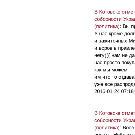
В Котовске отме
соборности Укра
(политика)
: Вы п
У нас кроме дол
и зажиточных М
и воров в правле
нету((( нам не д
нас просто покуп
как мы можем
им что то отдава
уже все распро
2016-01-24 07:18
В Котовске отме
соборности Укра
(политика)
: Вооб
понять, Небесная