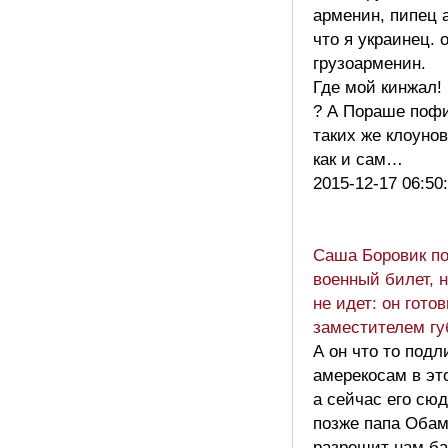
арменин, пипец 
что я украинец. 
грузоарменин.
Где мой кинжал!
? А Пораше пофи
таких же клоунов
как и сам…
2015-12-17 06:50
Саша Боровик п
военный билет, 
не идет: он гото
заместителем гу
А он что то под
амерекосам в эт
а сейчас его сю
позже папа Оба
разрешит нам б