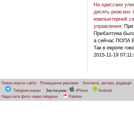
На одесские ул
десять рижских 
компьютерной с
управления
: Пр
Прибалтика был
а сейчас ПОПА 
Так в европе го
2015-11-19 07:11
Повна версія сайту
Розміщення реклами
Контакти, автори, редакція
Telegram-канал
Застосунок:
iPhone
Android
Надіслати фото через telegram
Patreon