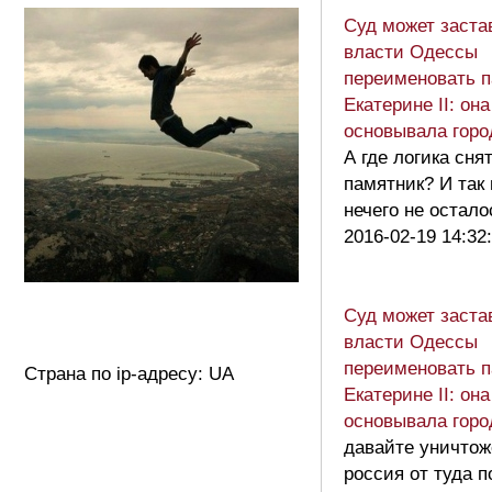
Суд может заста
власти Одессы
переименовать 
Екатерине II: она
основывала горо
А где логика сня
памятник? И так
нечего не оста
2016-02-19 14:32
Суд может заста
власти Одессы
переименовать 
Страна по ip-адресу: UA
Екатерине II: она
основывала горо
давайте уничтож
россия от туда 