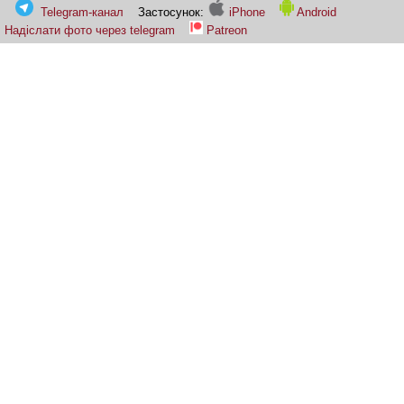
Telegram-канал
Застосунок:
iPhone
Android
Надіслати фото через telegram
Patreon