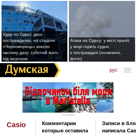
Удар по Одесі: двоє
постраждалих, на стадіоні
Атака на Одесу: у місті приліт,
«Чорноморець» знесло
у морі горить судно,
частину даху, суботній матч
є постраждалі (оновлено,
під загрозою
фото)
рус
Реклама
Комментарии
Записи в бло
Casio
которые оставила
написала Cas