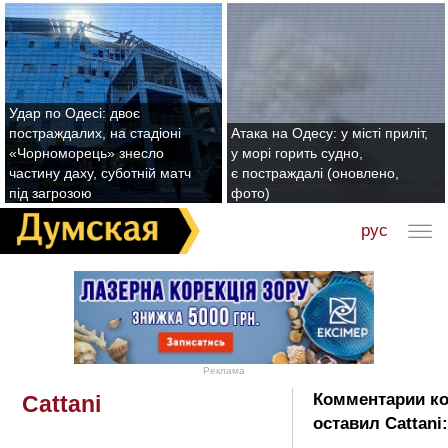
Удар по Одесі: двоє
постраждалих, на стадіоні
Атака на Одесу: у місті приліт,
«Чорноморець» знесло
у морі горить судно,
частину даху, суботній матч
є постраждалі (оновлено,
під загрозою
фото)
рус
Реклама
Комментарии к
Cattani
оставил Cattani: