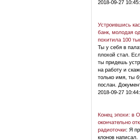
2018-09-27 10:45
Устроившись ка
банк, молодая о
похитила 100 ты
Ты у себя в пал
плохой стал. Ес
ты придешь устр
на работу и ска
только имя, ты 
послан. Докумен
2018-09-27 10:44
Конец эпохи: в 
окончательно от
радиоточки
: Я п
клонов написал.