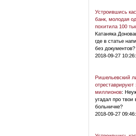
Устроившись ка
банк, молодая о
похитила 100 ты
Катаняка Донова
где в статье нап
без документов
2018-09-27 10:26
Ришельевский л
отреставрируют 
миллионов
: Неу
угадал про твои
больничке?
2018-09-27 09:46
Устроившись ка