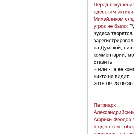
Перед покушени
одесским активи
Михайликом сле
угроз не было
: 
чудеса творятся
зарегистрировал
на Думской, пиш
комментарии, мо
ставить
+ или -, а ее ко
никто не видит.
2018-09-28 09:36
Патриарх
Александрийский
Африки Феодор 
в одесском собо
проповедь на гр