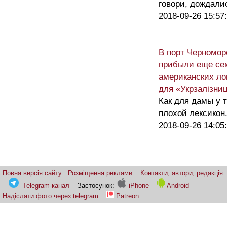
говори, дождали
2018-09-26 15:57
В порт Черномор
прибыли еще се
американских ло
для «Укрзалізниц
Как для дамы у 
плохой лексикон
2018-09-26 14:05
Повна версія сайту
Розміщення реклами
Контакти, автори, редакція
Telegram-канал
Застосунок:
iPhone
Android
Надіслати фото через telegram
Patreon