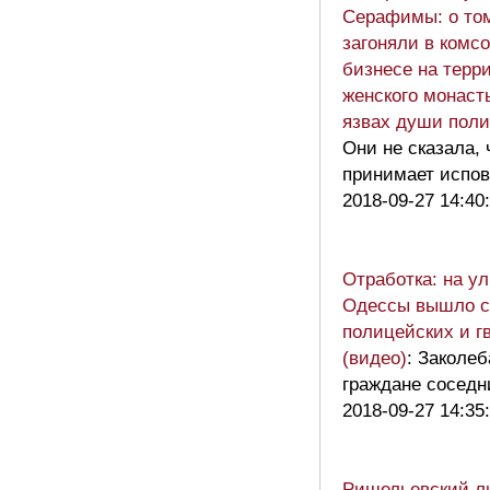
Серафимы: о том
загоняли в комсо
бизнесе на терр
женского монаст
язвах души поли
Они не сказала, 
принимает испов
2018-09-27 14:40
Отработка: на у
Одессы вышло с
полицейских и г
(видео)
: Заколеб
граждане соседн
2018-09-27 14:35
Ришельевский л