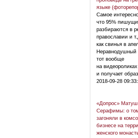
языке (фоторепо
Самое интересно
что 95% пишущи
разбираются в р
православии и т.
как свинья в апе
Неравнодушный
тот вообще
на видеороликах
и получает обра
2018-09-28 09:33
«Допрос» Матуш
Серафимы: о том
загоняли в комсо
бизнесе на терр
женского монаст