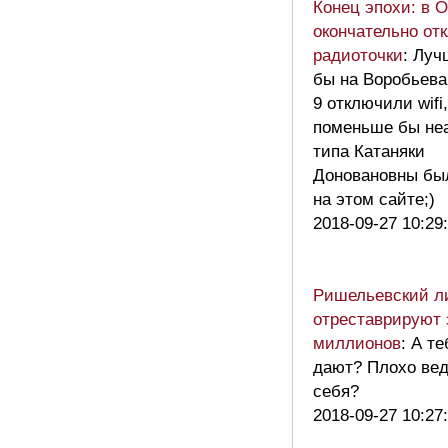
Конец эпохи: в 
окончательно от
радиоточки
: Луч
бы на Воробьева
9 отключили wifi,
поменьше бы не
типа Катаняки
Доновановны бы
на этом сайте;)
2018-09-27 10:29
Ришельевский л
отреставрируют 
миллионов
: А те
дают? Плохо ве
себя?
2018-09-27 10:27