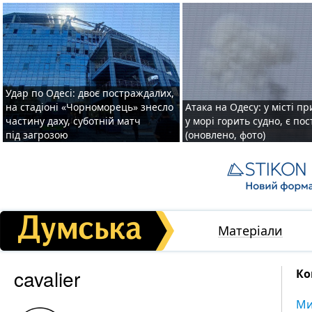
Удар по Одесі: двоє постраждалих,
на стадіоні «Чорноморець» знесло
Атака на Одесу: у місті пр
частину даху, суботній матч
у морі горить судно, є по
під загрозою
(оновлено, фото)
Матеріали
cavalier
Ко
Ми