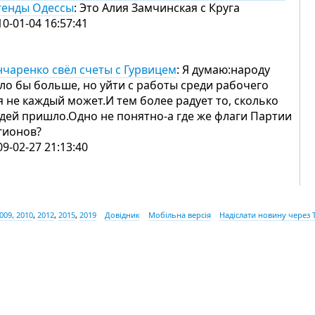
генды Одессы
: Это Алия Замчинская с Круга
10-01-04 16:57:41
нчаренко свёл счеты с Гурвицем
: Я думаю:народу
ло бы больше, но уйти с работы среди рабочего
я не каждый может.И тем более радует то, сколько
дей пришло.Одно не понятно-а где же флаги Партии
гионов?
09-02-27 21:13:40
009, 2010
,
2012
,
2015
,
2019
Довідник
Мобільна версія
Надіслати новину через 