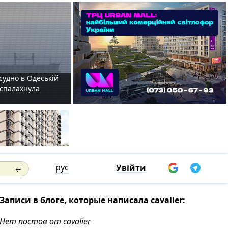
судно в Одеській
і спалахнула
рус
Увійти
Записи в блоге, которые написала cavalier:
Нет постов от cavalier