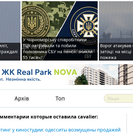
У Чорноморську співробітники
иліт,
ТЦК затримали та побили
Ворог атакував 
страждалі
полковника СБУ на пенсії: зникли
затоці: на місц
55 тисяч?
пожежа
Архів
Топ
мментарии которые оставила cavalier:
тинг у киностудии: одесситы возмущены продажей