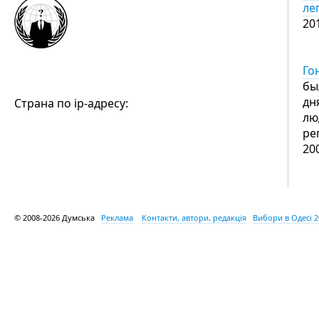
ле
20
Го
бы
дн
Страна по ip-адресу:
лю
ре
20
© 2008-2026 Думська
Реклама
Контакти, автори, редакція
Вибори в Одесі 2