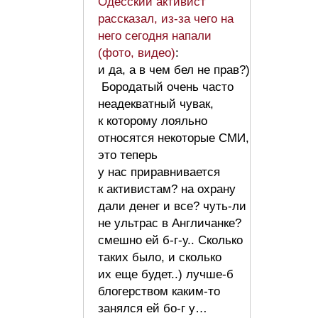
Одесский активист
рассказал, из-за чего на
него сегодня напали
(фото, видео)
:
и да, а в чем бел не прав?)
Бородатый очень часто
неадекватный чувак,
к которому лояльно
относятся некоторые СМИ,
это теперь
у нас приравнивается
к активистам? на охрану
дали денег и все? чуть-ли
не ультрас в Англичанке?
смешно ей б-г-у.. Сколько
таких было, и сколько
их еще будет..) лучше-б
блогерством каким-то
занялся ей бо-г у…