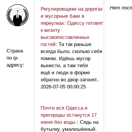
Нет пост
Регулировщики на дорогах
и мусорные баки в
переулках: Одессу готовят
к визиту
высокопоставленных
гостей
: Та так раньше
Страна
всегда было, сколько себя
по ip-
помню. Идёшь мусор
адресу:
вынести, а там тебя
ещё и люди в форме
обратно во двор загонят..
2026-07-05 00:00:25
Почти вся Одесса и
пригороды останутся 17
июня без воды
: Сядь на
бутылку, умалишённый.