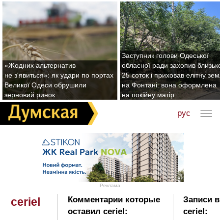
Заступник голови Одеської
«Жодних альтернатив
обласної ради захопив близьк
не з'явиться»: як удари по портах
25 соток і приховав елітну зе
Великої Одеси обрушили
на Фонтані: вона оформлена
зерновий ринок
на покійну матір
рус
Реклама
Комментарии которые
Записи в
ceriel
оставил ceriel:
ceriel: