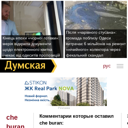
Після «чарівного стусана»:
Кінець епохи «чорної готівки»:
громада поблизу Одеси
мерія відкрила документи
витрачає 6 мільйонів на ремонт
щодо електронного квитка
«нічийного» колектора через
і чекає від одеситів пропозицій
фекальний скандал
рус
Реклама
Комментарии которые оставил
che
che buran:
buran