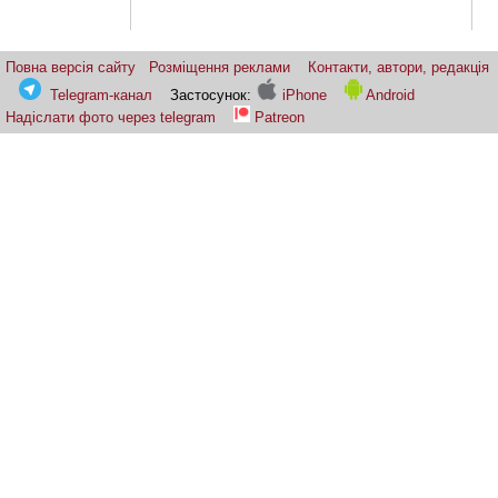
Повна версія сайту
Розміщення реклами
Контакти, автори, редакція
Telegram-канал
Застосунок:
iPhone
Android
Надіслати фото через telegram
Patreon