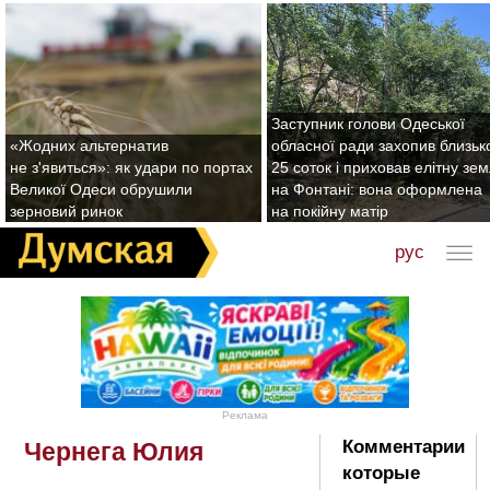
Заступник голови Одеської
«Жодних альтернатив
обласної ради захопив близьк
не з'явиться»: як удари по портах
25 соток і приховав елітну зе
Великої Одеси обрушили
на Фонтані: вона оформлена
зерновий ринок
на покійну матір
рус
Реклама
Комментарии
Чернега Юлия
которые