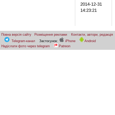
2014-12-31
14:23:21
Повна версія сайту
Розміщення реклами
Контакти, автори, редакція
Telegram-канал
Застосунок:
iPhone
Android
Надіслати фото через telegram
Patreon