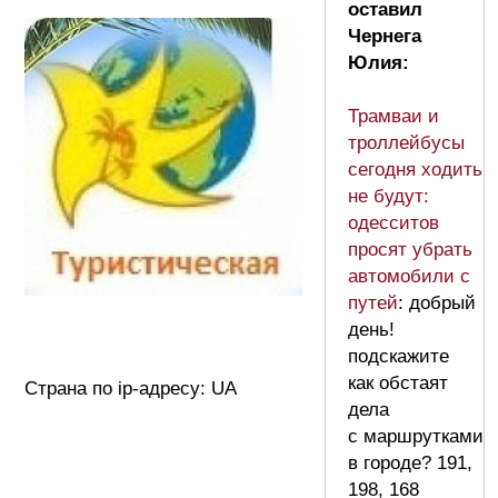
оставил
Чернега
Юлия:
Трамваи и
троллейбусы
сегодня ходить
не будут:
одесситов
просят убрать
автомобили с
путей
: добрый
день!
подскажите
как обстаят
Страна по ip-адресу: UA
дела
с маршрутками
в городе? 191,
198, 168