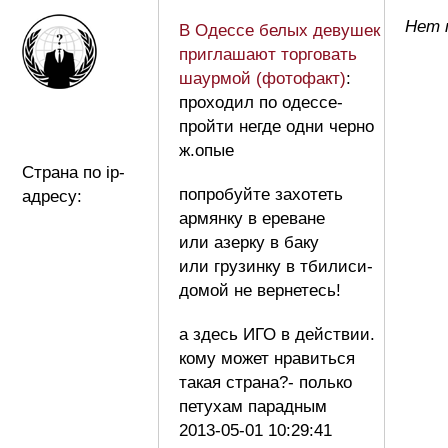
Нет 
В Одессе белых девушек
приглашают торговать
шаурмой (фотофакт)
:
проходил по одессе-
пройти негде одни черно
ж.опые
Страна по ip-
попробуйте захотеть
адресу:
армянку в ереване
или азерку в баку
или грузинку в тбилиси-
домой не вернетесь!
а здесь ИГО в действии.
кому может нравиться
такая страна?- полько
петухам парадным
2013-05-01 10:29:41