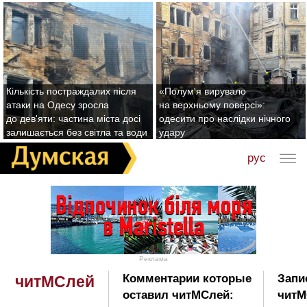
Кількість постраждалих після
«Полум'я вирувало
атаки на Одесу зросла
на верхньому поверсі»:
до дев'яти: частина міста досі
одесити про наслідки нічного
залишається без світла та води
удару
рус
Реклама
Комментарии которые
Запи
читМСлей
оставил читМСлей:
читМ