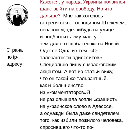
Кажется, у народа Украины появился
шанс выйти на свободу. Но что
дальше?
: Мне так хотелось
встретиться с господином Штекелем,
ненароком, где-нибудь на улице
и подбросить ему массу
тем для его «побасенок» на Новой
Страна
Одессе.Одна из тем- «О
по ip-
талерантнсти адиссситов»
адресу:
Специально пишу с маасковским
акцентом. А вот из статьи вижу,
что он такой же тальрантный,
как и большинство
из «комментаторов»Я
не раз слышала вопли «фашист»
на украинское слово в Адесссе,
а однажды была даже свидетелем
того, как избили пожилого человека,
спросившего что-то по-