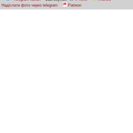
Надіслати фото через telegram
Patreon