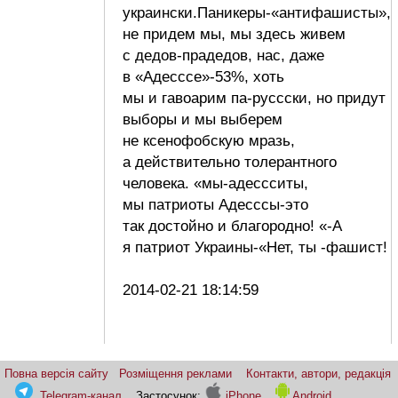
украински.Паникеры-«антифашисты»,
не придем мы, мы здесь живем
с дедов-прадедов, нас, даже
в «Адесссе»-53%, хоть
мы и гавоарим па-руссски, но придут
выборы и мы выберем
не ксенофобскую мразь,
а действительно толерантного
человека. «мы-адессситы,
мы патриоты Адесссы-это
так достойно и благородно! «-А
я патриот Украины-«Нет, ты -фашист!
2014-02-21 18:14:59
Повна версія сайту
Розміщення реклами
Контакти, автори, редакція
Telegram-канал
Застосунок:
iPhone
Android