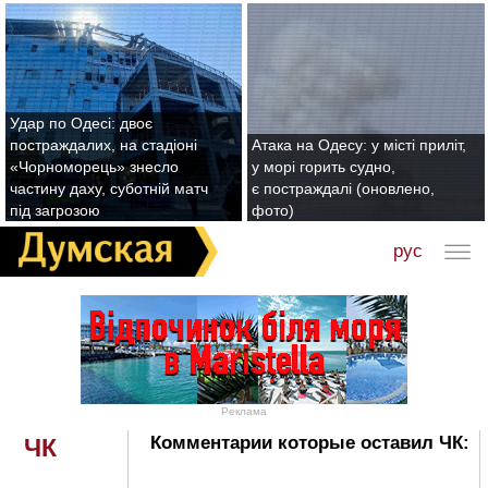
Удар по Одесі: двоє
постраждалих, на стадіоні
Атака на Одесу: у місті приліт,
«Чорноморець» знесло
у морі горить судно,
частину даху, суботній матч
є постраждалі (оновлено,
під загрозою
фото)
рус
Реклама
Комментарии которые оставил ЧК:
ЧК