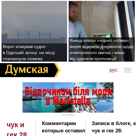
Кінець епохи «чорної готівки»:
Ворог атакував судно
мерія відкрила документи щодо
в Одеській затоці: на місці
електронного квитка і чекає
спалахнула пожежа
від одеситів пропозицій
рус
Реклама
Комментарии
Записи в блоге, 
чук и
которые оставил
чук и гек 28:
гек 28