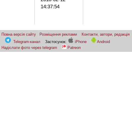
14:37:54
Повна версія сайту
Розміщення реклами
Контакти, автори, редакція
Telegram-канал
Застосунок:
iPhone
Android
Надіслати фото через telegram
Patreon