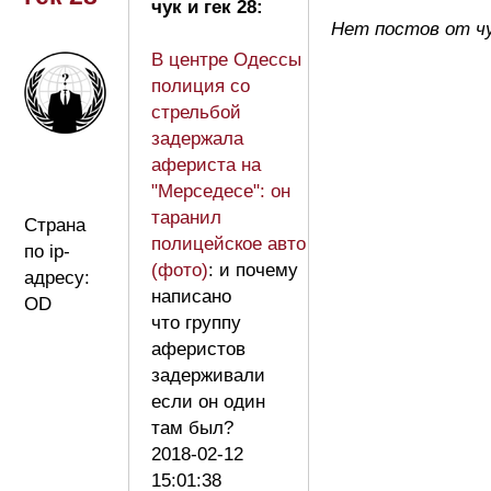
чук и гек 28:
Нет постов от чу
В центре Одессы
полиция со
стрельбой
задержала
афериста на
"Мерседесе": он
таранил
Страна
полицейское авто
по ip-
(фото)
: и почему
адресу:
написано
OD
что группу
аферистов
задерживали
если он один
там был?
2018-02-12
15:01:38