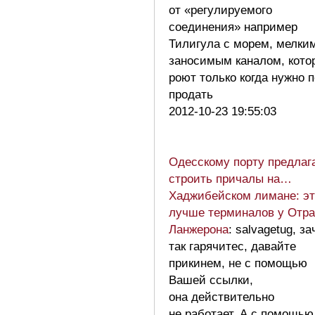
от «регулируемого
соединения» например
Тилигула с морем, мелки
заносимым каналом, кото
роют только когда нужно п
продать
2012-10-23 19:55:03
Одесскому порту предлаг
строить причалы на…
Хаджибейском лимане: эт
лучше терминалов у Отр
Ланжерона
: salvagetug, з
так гарячитес, давайте
прикинем, не с помощью
Вашей ссылки,
она действительно
не работает. А с помощью