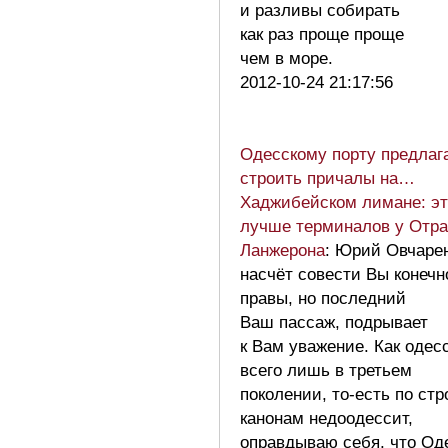
и разливы собирать
как раз проще проще
чем в море.
2012-10-24 21:17:56
Одесскому порту предлаг
строить причалы на…
Хаджибейском лимане: эт
лучше терминалов у Отр
Ланжерона
: Юрий Овчарен
насчёт совести Вы конечн
правы, но последний
Ваш пассаж, подрывает
к Вам уважение. Как одес
всего лишь в третьем
поколении, то-есть по стр
канонам недоодессит,
оправдываю себя, что Од