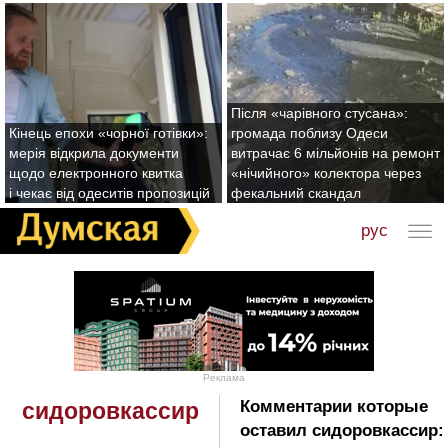
Після «чарівного стусана»:
Кінець епохи «чорної готівки»:
громада поблизу Одеси
мерія відкрила документи
витрачає 6 мільйонів на ремонт
щодо електронного квитка
«нічийного» колектора через
і чекає від одеситів пропозицій
фекальний скандал
рус
Реклама
Комментарии которые
cидоровкассир
оставил cидоровкассир: