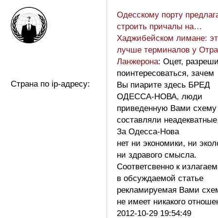
Одесскому порту предлаг
строить причалы на…
Хаджибейском лимане: эт
лучше терминалов у Отр
Ланжерона
: Оцет, разреш
поинтересоваться, зачем
Страна по ip-адресу:
Вы пиарите здесь БРЕД
ОДЕССА-НОВА, люди
приведенную Вами схему
составляли неадекватные
За Одесса-Нова
нет ни экономики, ни экол
ни здравого смысла.
Соответсвенно к излагае
в обсуждаемой статье
рекламируемая Вами схе
не имеет никакого отнош
2012-10-29 19:54:49