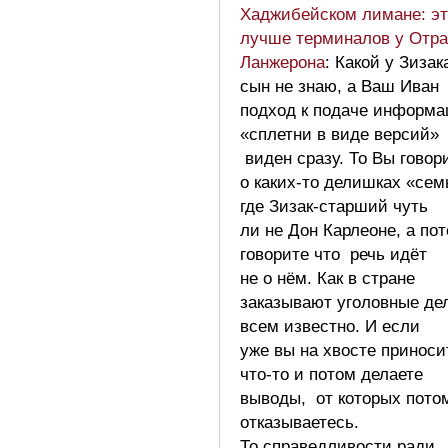
Хаджибейском лимане: эт
лучше терминалов у Отр
Ланжерона
: Какой у Зизак
сын не знаю, а Ваш Иван
подход к подаче информа
«сплетни в виде версий»
виден сразу. То Вы говор
о каких-то делишках «сем
где Зизак-старший чуть
ли не Дон Карлеоне, а по
говорите что речь идёт
не о нём. Как в стране
заказывают уголовные де
всем известно. И если
уже вы на хвосте приноси
что-то и потом делаете
выводы, от которых пото
отказываетесь.
То справедливости ради