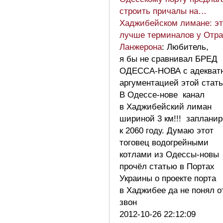
строить причалы на…
Хаджибейском лимане: эт
лучше терминалов у Отр
Ланжерона
: Любитель,
я бы не сравнивал БРЕД
ОДЕССА-НОВА с адекват
аргументацией этой стать
В Одессе-нове канал
в Хаджибейский лиман
шириной 3 км!!! заплани
к 2060 году. Думаю этот
тоговец водогрейными
котлами из Одессы-новы
прочёл статью в Портах
Украины о проекте порта
в Хаджибее да не понял о
звон
2012-10-26 22:12:09