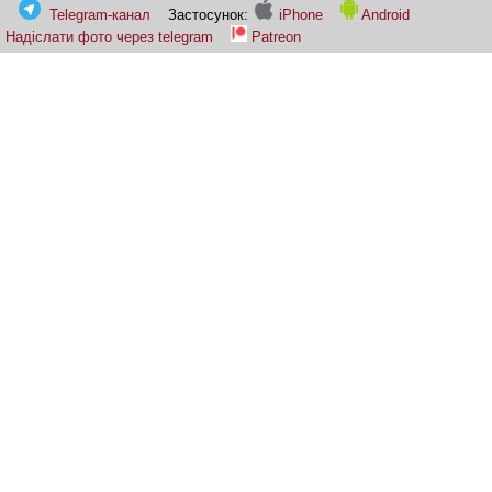
Telegram-канал
Застосунок:
iPhone
Android
Надіслати фото через telegram
Patreon