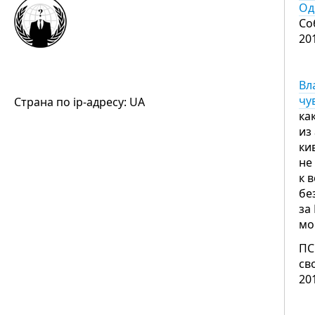
Од
Со
20
Вл
чу
Страна по ip-адресу: UA
ка
из
ки
не
к 
бе
за
мо
ПС
св
20