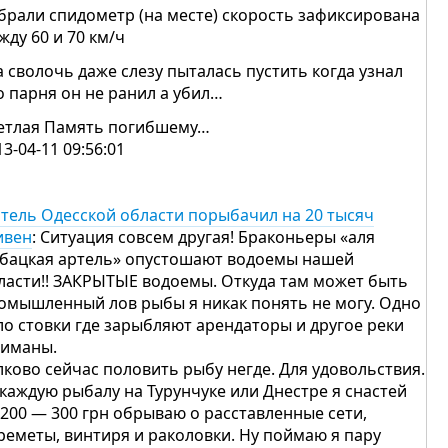
брали спидометр (на месте) скорость зафиксирована
жду 60 и 70 км/ч
а сволочь даже слезу пыталась пустить когда узнал
о парня он не ранил а убил…
етлая Память погибшему…
13-04-11 09:56:01
тель Одесской области порыбачил на 20 тысяч
ивен
: Ситуация совсем другая! Браконьеры «аля
бацкая артель» опустошают водоемы нашей
ласти!! ЗАКРЫТЫЕ водоемы. Откуда там может быть
омышленный лов рыбы я никак понять не могу. Одно
ло стовки где зарыбляют арендаторы и другое реки
лиманы.
лково сейчас половить рыбу негде. Для удовольствия.
 каждую рыбалу на Турунчуке или Днестре я снастей
 200 — 300 грн обрываю о расставленные сети,
реметы, винтиря и раколовки. Ну поймаю я пару