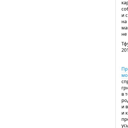
ка
со
и 
на
ма
не
Тф
20
Пр
мо
сп
гр
в 
ро
и 
и 
пр
ус