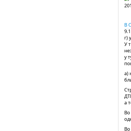
20
В 
9.
г)
У 
не
у 
по
а)
бл
Ст
ДТ
а 
Во
од
Во