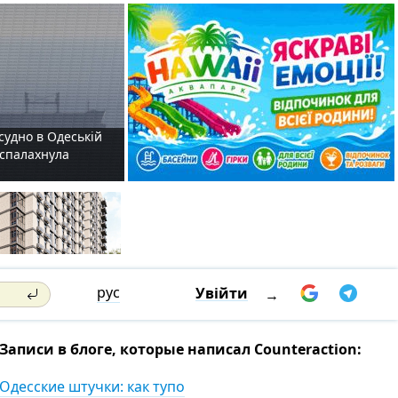
судно в Одеській
і спалахнула
рус
Увійти
→
Записи в блоге, которые написал Counteraction:
Одесские штучки: как тупо