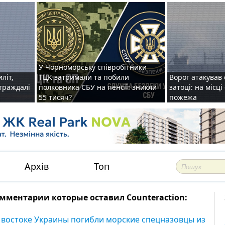
У Чорноморську співробітники
иліт,
ТЦК затримали та побили
Ворог атакував 
страждалі
полковника СБУ на пенсії: зникли
затоці: на місц
55 тисяч?
пожежа
Архів
Топ
мментарии которые оставил Counteraction:
 востоке Украины погибли морские спецназовцы из