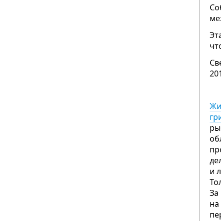
Со
ме
Эт
чт
Св
20
Жи
гр
ры
об
пр
де
и 
То
За
на
пе