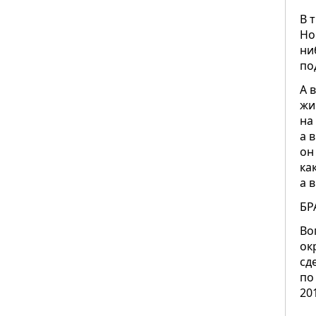
В 
Но
ни
по
А 
жи
на
а 
он
ка
а 
БР
Во
ок
сд
по
20