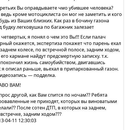
третьих Вы оправдываете чмо убившее человека?
 ведь кроме мотоциклиста он мог не заметить и кого
будь из Ваших близких. Как раз в бочину газона
д будку легковушка по багажник залезает
в четвертых, я понял о чем это Вы!!! Если палач
рный окажется, экспертиза покажет что парень ехал
 заднем колесе, по встречной полосе, задним ходом,
в его кармане найдут предсмертную записку. т.к.
 покончил жизнь самоубийством, двигавшись
к я описал раньше, вьехал в припаркованный газон.
видеозапись — подделка.
АВО ВАМ!
прос другой, как Вам спится по ночам?? Ребята
ровавленные не приходят, которых вы виноватыми
елали?? После сотен ДТП, в которых на заднем,
 встречке, задним ходом???
13-04-11 12:30:03