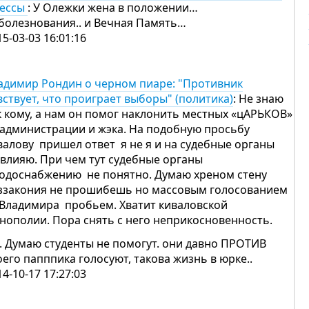
ессы
: У Олежки жена в положении…
болезнования.. и Вечная Память…
15-03-03 16:01:16
адимир Рондин о черном пиаре: "Противник
вствует, что проиграет выборы" (политика)
: Не знаю
к кому, а нам он помог наклонить местных «цАРЬКОВ»
 администрации и жэка. На подобную просьбу
валову пришел ответ я не я и на судебные органы
 влияю. При чем тут судебные органы
водоснабжению не понятно. Думаю хреном стену
ззакония не прошибешь но массовым голосованием
 Владимира пробьем. Хватит киваловской
нополии. Пора снять с него неприкосновенность.
. Думаю студенты не помогут. они давно ПРОТИВ
оего папппика голосуют, такова жизнь в юрке..
14-10-17 17:27:03