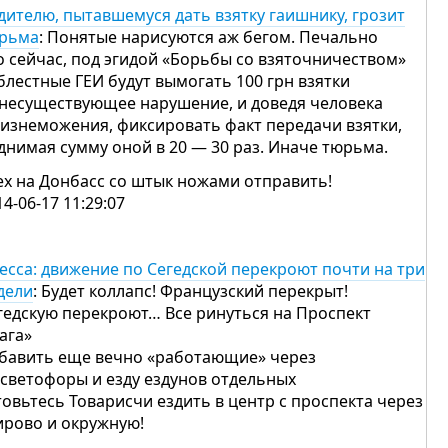
дителю, пытавшемуся дать взятку гаишнику, грозит
рьма
: Понятые нарисуются аж бегом. Печально
о сейчас, под эгидой «Борьбы со взяточничеством»
блестные ГЕИ будут вымогать 100 грн взятки
 несуществующее нарушение, и доведя человека
 изнеможения, фиксировать факт передачи взятки,
днимая сумму оной в 20 — 30 раз. Иначе тюрьма.
ех на Донбасс со штык ножами отправить!
14-06-17 11:29:07
есса: движение по Сегедской перекроют почти на три
дели
: Будет коллапс! Французский перекрыт!
гедскую перекроют… Все ринуться на Проспект
«ага»
бавить еще вечно «работающие» через
 светофоры и езду ездунов отдельных
товьтесь Товарисчи ездить в центр с проспекта через
ирово и окружную!