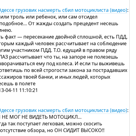
Одессе грузовик насмерть сбил мотоциклиста (видео)
:
 или троль или ребенок, или сам отсидел
 подобное… От жажды создать прецедент несешь
инею.
ть факт — пересекание двойной сплошной, есть ПДД,
торым каждый человек рассчитывает на соблюдение
угим участником ПДД. Т.О. едущий в правом ряду
ЛАЗ рассчитывает что ты, на запоре не полезешь
зворачиваться ему под колеса. И если ты выживешь
ответишь по всей строгости закона за пострадавших
ссажиров твоей банки, и иных людей, которых
есешь в полете
13-04-11 11:10:21
Одессе грузовик насмерть сбил мотоциклиста (видео)
:
 НЕ МОГ НЕ ВИДЕТЬ МОТОЦИКЛ…
гда так поступает легковая, можно скосить
 отсутствие обзора, но ОН СИДИТ ВЫСОКО!!