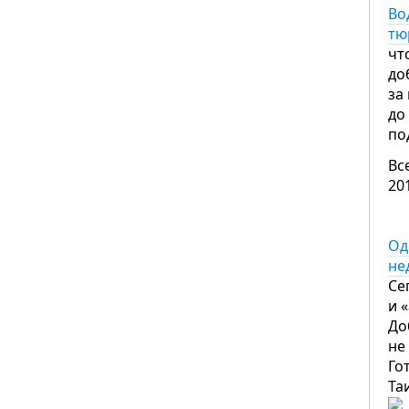
Во
тю
чт
до
за
до
по
Вс
20
Од
не
Се
и 
До
не
Го
Та