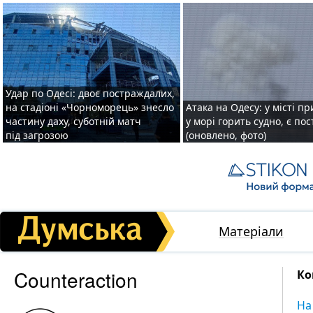
Удар по Одесі: двоє постраждалих,
на стадіоні «Чорноморець» знесло
Атака на Одесу: у місті пр
частину даху, суботній матч
у морі горить судно, є по
під загрозою
(оновлено, фото)
Матеріали
Counteraction
Ко
На