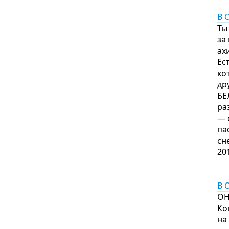
В 
Ты
за
ах
Ес
ко
др
БЕ
ра
— 
па
сн
20
В 
ОН
Ко
на