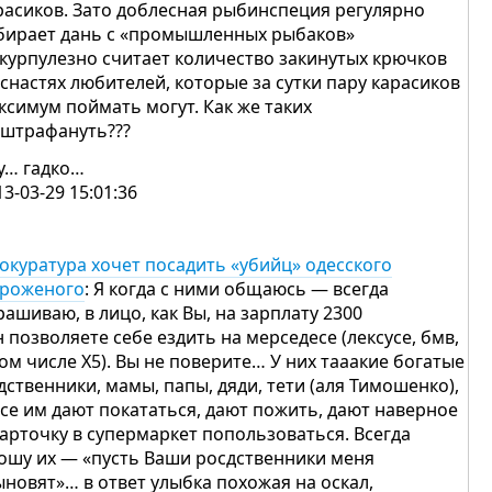
расиков. Зато доблесная рыбинспеция регулярно
бирает дань с «промышленных рыбаков»
скурпулезно считает количество закинутых крючков
 снастях любителей, которые за сутки пару карасиков
ксимум поймать могут. Как же таких
 штрафануть???
у… гадко…
13-03-29 15:01:36
окуратура хочет посадить «убийц» одесского
роженого
: Я когда с ними общаюсь — всегда
рашиваю, в лицо, как Вы, на зарплату 2300
н позволяете себе ездить на мерседесе (лексусе, бмв,
том числе Х5). Вы не поверите… У них тааакие богатые
дственники, мамы, папы, дяди, тети (аля Тимошенко),
все им дают покататься, дают пожить, дают наверное
карточку в супермаркет попользоваться. Всегда
ошу их — «пусть Ваши росдственники меня
ыновят»… в ответ улыбка похожая на оскал,