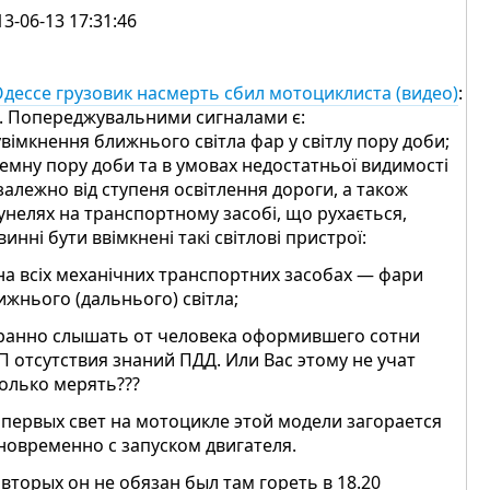
13-06-13 17:31:46
Одессе грузовик насмерть сбил мотоциклиста (видео)
:
1. Попереджувальними сигналами є:
 увімкнення ближнього світла фар у світлу пору доби;
темну пору доби та в умовах недостатньої видимості
залежно від ступеня освітлення дороги, а також
тунелях на транспортному засобі, що рухається,
винні бути ввімкнені такі світлові пристрої:
 на всіх механічних транспортних засобах — фари
ижнього (дальнього) світла;
ранно слышать от человека оформившего сотни
П отсутствия знаний ПДД. Или Вас этому не учат
только мерять???
 первых свет на мотоцикле этой модели загорается
новременно с запуском двигателя.
 вторых он не обязан был там гореть в 18.20