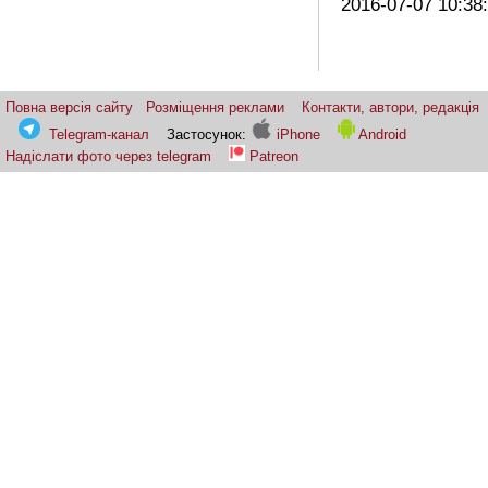
2016-07-07 10:38
Повна версія сайту
Розміщення реклами
Контакти, автори, редакція
Telegram-канал
Застосунок:
iPhone
Android
Надіслати фото через telegram
Patreon