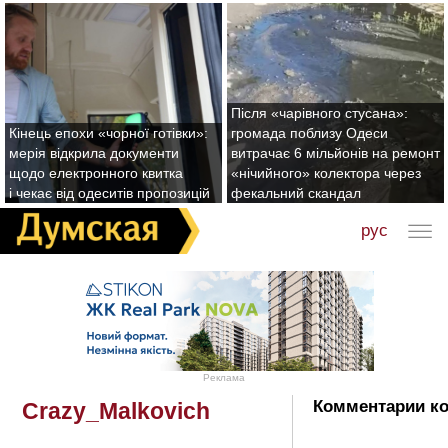
Після «чарівного стусана»:
Кінець епохи «чорної готівки»:
громада поблизу Одеси
мерія відкрила документи
витрачає 6 мільйонів на ремонт
щодо електронного квитка
«нічийного» колектора через
і чекає від одеситів пропозицій
фекальний скандал
рус
Реклама
Комментарии ко
Crazy_Malkovich