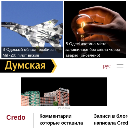
В Одесі частина міста
В Одеській області розбився
залишилася без світла через
МіГ-29: пілот вижив
аварію (оновлено)
рус
Реклама
Комментарии
Записи в блог
Credo
которые оставила
написала Cred