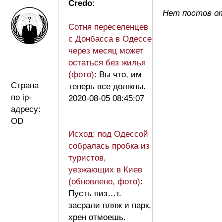
Credo:
Нет постов о
Сотня переселенцев
с Донбасса в Одессе
через месяц может
остаться без жилья
(фото)
: Вы что, им
Страна
теперь все должны.
по ip-
2020-08-05 08:45:07
адресу:
OD
Исход: под Одессой
собралась пробка из
туристов,
уезжающих в Киев
(обновлено, фото)
:
Пусть пиз…т.
засрали пляж и парк,
хрен отмоешь.