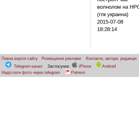
волнолом на НР
(гпк украина)
2015-07-08
18:28:14
Повна версія сайту
Розміщення реклами
Контакти, автори, редакція
Telegram-канал
Застосунок:
iPhone
Android
Надіслати фото через telegram
Patreon