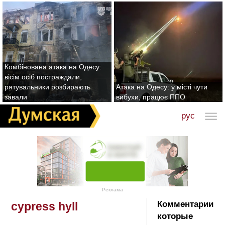
Комбінована атака на Одесу:
вісім осіб постраждали,
рятувальники розбирають
Атака на Одесу: у місті чути
завали
вибухи, працює ППО
рус
Реклама
Комментарии
cypress hyll
которые