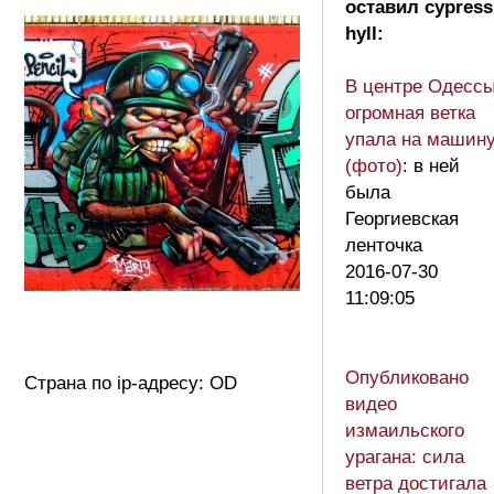
оставил cypress
hyll:
В центре Одесс
огромная ветка
упала на машин
(фото)
: в ней
была
Георгиевская
ленточка
2016-07-30
11:09:05
Опубликовано
Страна по ip-адресу: OD
видео
измаильского
урагана: сила
ветра достигала