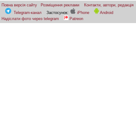
Повна версія сайту
Розміщення реклами
Контакти, автори, редакція
Telegram-канал
Застосунок:
iPhone
Android
Надіслати фото через telegram
Patreon