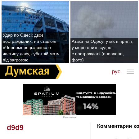
Удар по Одесі: двоє
постраждалих, на стадіоні
Атака на Одесу: у місті приліт,
«Чорноморець» знесло
у морі горить судно,
частину даху, суботній матч
є постраждалі (оновлено,
під загрозою
фото)
рус
Реклама
Комментарии ко
d9d9