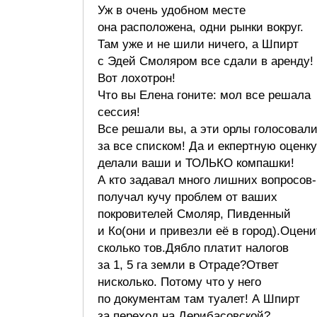
Уж в очень удобном месте
она расположена, одни рынки вокруг.
Там уже и не шили ничего, а Шпирт
с Эдей Смоляром все сдали в аренду!
Вот лохотрон!
Что вы Елена гоните: мол все решала
сессия!
Все решали вы, а эти орлы голосовал
за все списком! Да и екпертную оценку
делали ваши и ТОЛЬКО компашки!
А кто задавал много лишних вопросов-
получал кучу проблем от ваших
покровителей Смоляр, Пивденный
и Ко(они и привезли её в город).Оцени
сколько тов.Дябло платит налогов
за 1, 5 га земли в Отраде?Ответ
нисколько. Потому что у него
по документам там туалет! А Шпирт
за переход на Дерибасовской?