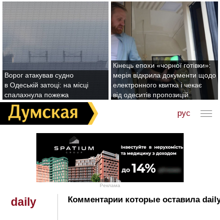
Кінець епохи «чорної готівки»:
Ворог атакував судно
мерія відкрила документи щодо
в Одеській затоці: на місці
електронного квитка і чекає
спалахнула пожежа
від одеситів пропозицій
рус
Реклама
Комментарии которые оставила daily
daily