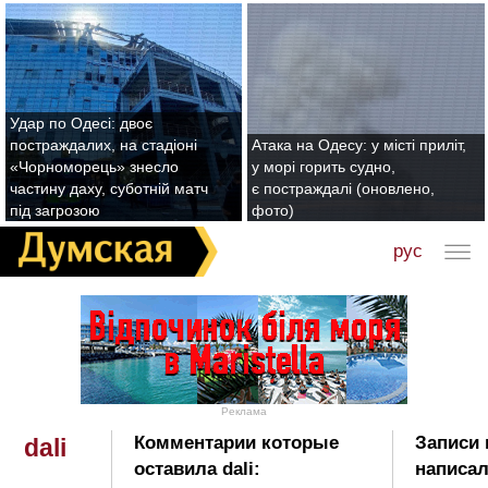
Удар по Одесі: двоє
постраждалих, на стадіоні
Атака на Одесу: у місті приліт,
«Чорноморець» знесло
у морі горить судно,
частину даху, суботній матч
є постраждалі (оновлено,
під загрозою
фото)
рус
Реклама
Комментарии которые
Записи 
dali
оставила dali:
написала