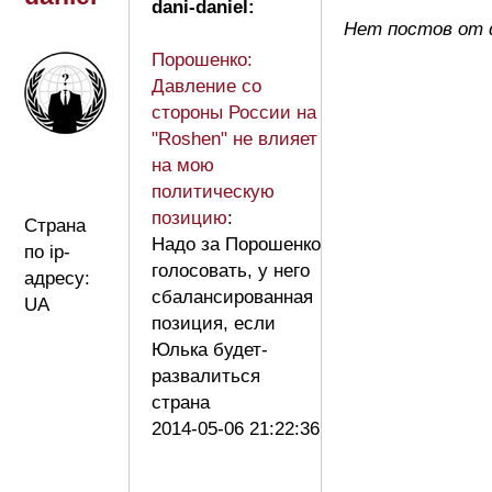
dani-daniel:
Нет постов от d
Порошенко:
Давление со
стороны России на
"Roshen" не влияет
на мою
политическую
позицию
:
Страна
Надо за Порошенко
по ip-
голосовать, у него
адресу:
сбалансированная
UA
позиция, если
Юлька будет-
развалиться
страна
2014-05-06 21:22:36