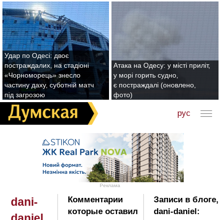
Удар по Одесі: двоє
постраждалих, на стадіоні
Атака на Одесу: у місті приліт,
«Чорноморець» знесло
у морі горить судно,
частину даху, суботній матч
є постраждалі (оновлено,
під загрозою
фото)
рус
Реклама
Комментарии
Записи в блоге
dani-
которые оставил
dani-daniel:
daniel