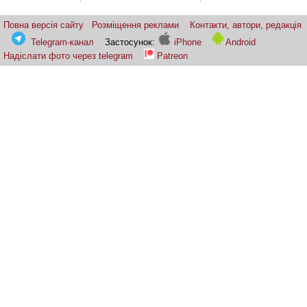
Повна версія сайту
Розміщення реклами
Контакти, автори, редакція
Telegram-канал
Застосунок:
iPhone
Android
Надіслати фото через telegram
Patreon