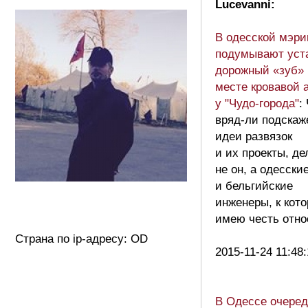
Lucevanni:
В одесской мэри
подумывают уст
дорожный «зуб» 
месте кровавой 
у "Чудо-города"
:
вряд-ли подскажет
идеи развязок
и их проекты, де
не он, а одесски
и бельгийские
инженеры, к кот
имею честь отно
Страна по ip-адресу: OD
2015-11-24 11:48
В Одессе очере