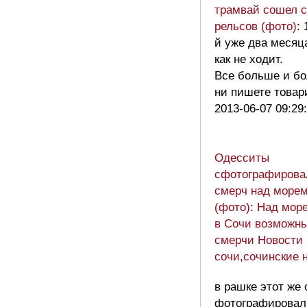
трамвай сошел с
рельсов (фото)
: 
й уже два месяц
как не ходит.
Все больше и бо
ни пишете това
2013-06-07 09:29
Одесситы
сфотографирова
смерч над море
(фото)
:
Над мор
в Сочи возможн
смерчи Новости
сочи,сочинские 
в рашке этот же
фотографировал