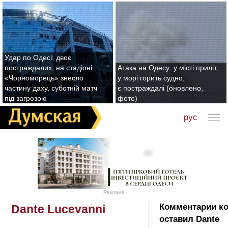
Удар по Одесі: двоє
постраждалих, на стадіоні
Атака на Одесу: у місті приліт,
«Чорноморець» знесло
у морі горить судно,
частину даху, суботній матч
є постраждалі (оновлено,
під загрозою
фото)
рус
Реклама
Комментарии к
Dante Lucevanni
оставил Dante