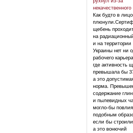
рухнул из-за
некачественного
Как будто в лицо
плюнули.Серти
щебень проходи
на радиационны
и на территории
Украины нет ни о
рабочего карьер
где активность 
превышала бы 37
а это допустима
норма. Превыше
содержание гли
и пылевидных ч
могло-бы повлия
подобным образ
если бы строили
а это вонючий