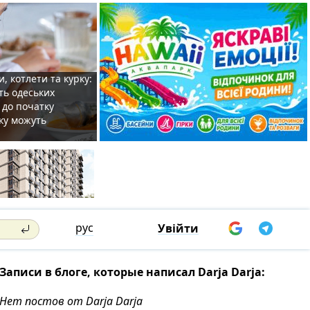
, котлети та курку:
ть одеських
 до початку
ку можуть
рус
Увійти
Записи в блоге, которые написал Darja Darja:
Нет постов от Darja Darja