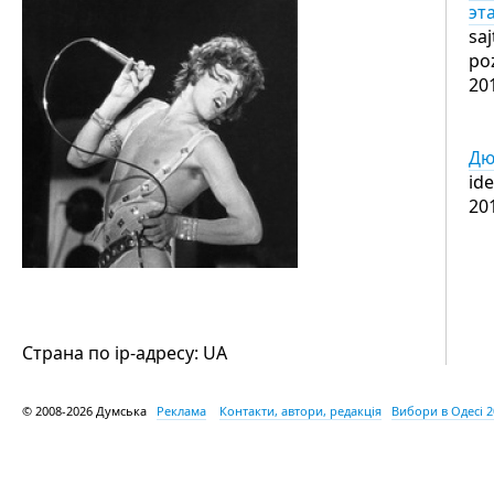
эт
saj
po
20
Дю
ide
20
Страна по ip-адресу: UA
© 2008-2026 Думська
Реклама
Контакти, автори, редакція
Вибори в Одесі 2