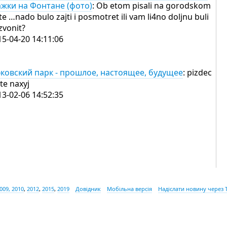
ажки на Фонтане (фото)
: Ob etom pisali na gorodskom
te …nado bulo zajti i posmotret ili vam li4no doljnu buli
zvonit?
15-04-20 14:11:06
ковский парк - прошлое, настоящее, будущее
: pizdec
te naxyj
13-02-06 14:52:35
009, 2010
,
2012
,
2015
,
2019
Довідник
Мобільна версія
Надіслати новину через 