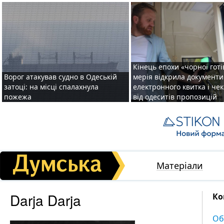
Кінець епохи «чорної готі
Ворог атакував судно в Одеській
мерія відкрила документ
затоці: на місці спалахнула
електронного квитка і чек
пожежа
від одеситів пропозицій
Матеріали
Darja Darja
Ко
Об