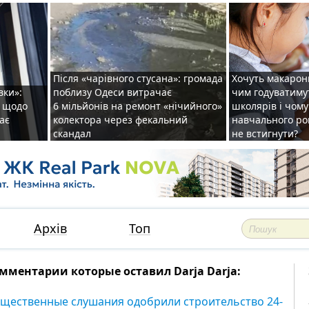
Після «чарівного стусана»: громада
Хочуть макарони
вки»:
поблизу Одеси витрачає
чим годуватиму
и щодо
6 мільйонів на ремонт «нічийного»
школярів і чому
ає
колектора через фекальний
навчального ро
скандал
не встигнути?
Архів
Топ
мментарии которые оставил Darja Darja:
щественные слушания одобрили строительство 24-