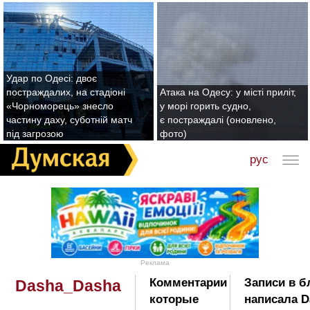
Удар по Одесі: двоє
постраждалих, на стадіоні
Атака на Одесу: у місті приліт,
«Чорноморець» знесло
у морі горить судно,
частину даху, суботній матч
є постраждалі (оновлено,
під загрозою
фото)
рус
Реклама
Комментарии
Записи в б
Dasha_Dasha
которые
написала D