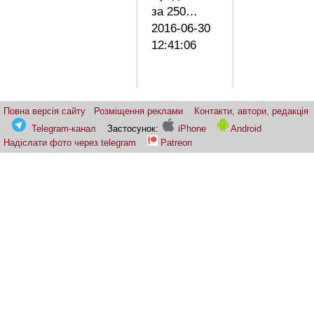
за 250…
2016-06-30
12:41:06
Повна версія сайту
Розміщення реклами
Контакти, автори, редакція
Telegram-канал
Застосунок:
iPhone
Android
Надіслати фото через telegram
Patreon