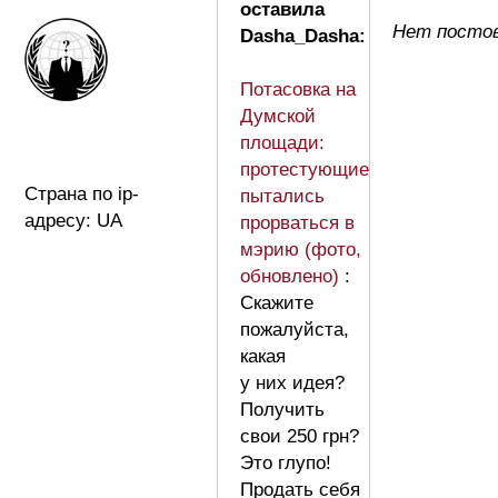
оставила
Нет постов
Dasha_Dasha:
Потасовка на
Думской
площади:
протестующие
Страна по ip-
пытались
адресу: UA
прорваться в
мэрию (фото,
обновлено)
:
Скажите
пожалуйста,
какая
у них идея?
Получить
свои 250 грн?
Это глупо!
Продать себя