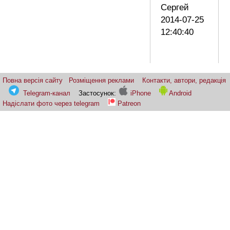
Сергей
2014-07-25
12:40:40
Повна версія сайту
Розміщення реклами
Контакти, автори, редакція
Telegram-канал
Застосунок:
iPhone
Android
Надіслати фото через telegram
Patreon