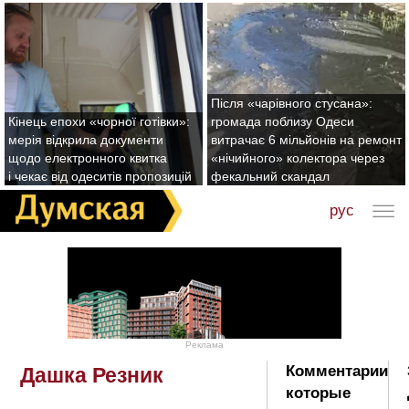
Після «чарівного стусана»:
Кінець епохи «чорної готівки»:
громада поблизу Одеси
мерія відкрила документи
витрачає 6 мільйонів на ремонт
щодо електронного квитка
«нічийного» колектора через
і чекає від одеситів пропозицій
фекальний скандал
рус
Реклама
Комментарии
Дашка Резник
которые