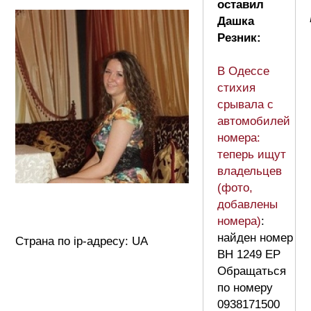
оставил
Дашка
Резник:
В Одессе
стихия
срывала с
автомобилей
номера:
теперь ищут
владельцев
(фото,
добавлены
номера)
:
найден номер
Страна по ip-адресу: UA
ВН 1249 ЕР
Обращаться
по номеру
0938171500