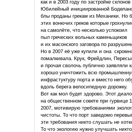
как и в 2003 году по застройке склонов
Юбилейный инициированной Боделано
блы проданы грекам из Механики. Но б
этих вонючих греков которые грохнули
на самолёте, что несколько успокоил
пыл греческих вольных каменьщиков
и их масонского заговора по разруше
Но в 2007 её уже купили и она скромн
помалкивала. Крук, Фрейдлин, Пересы
и прочая сволочь публично заявляли к
хорошо уничтожить всю промышленн
инфрастуктуру порта и вместо него об
вдоль берега велосипедную дорожку.
Вот как мол будет здорово. Этот диал
на общественном совете при гурвице 1
2007, мотивирую требованиями эколог
чистоты. То что порт заведомо перевы
эти требования никто слушать не хоте
То что экологию нужно улучшать никто