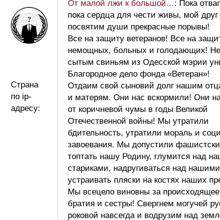
От малой лжи к большой…
: Пока отва
пока сердца для чести живы, мой друг
посвятим души прекрасные порывы!
Все на защиту ветеранов! Все на защи
немощных, больных и голодающих! Н
сытым свиньям из Одесской мэрии ун
Благородное дело фонда «Ветеран»!
Страна
Отдаим свой сыновий долг нашим отц
по ip-
и матерям. Они нас вскормили! Они н
адресу:
от коричневой чумы в годы Великой
Отечественной войны! Мы утратили
бдительность, утратили мораль и соц
завоевания. Мы допустили фашистски
топтать нашу Родину, глумится над н
стариками, надругиваться над нашими
устраивать пляски на костях наших пр
Мы всецело виновны за происходящее
братия и сестры! Свергнем могучей ру
роковой навсегда и водрузим над зем