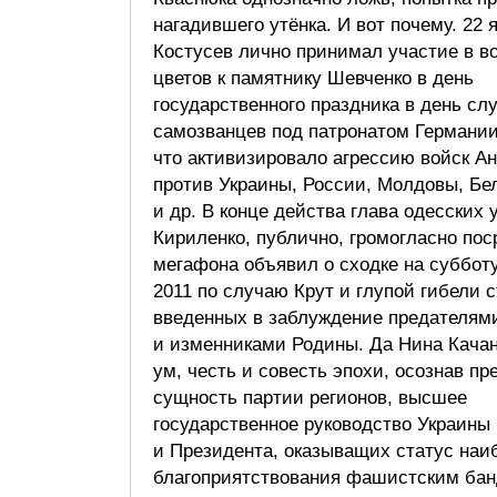
нагадившего утёнка. И вот почему. 22 
Костусев лично принимал участие в в
цветов к памятнику Шевченко в день
государственного праздника в день сл
самозванцев под патронатом Германии
что активизировало агрессию войск А
против Украины, России, Молдовы, Бе
и др. В конце действа глава одесских
Кириленко, публично, громогласно по
мегафона объявил о сходке на субботу
2011 по случаю Крут и глупой гибели 
введенных в заблуждение предателям
и изменниками Родины. Да Нина Качан
ум, честь и совесть эпохи, осознав п
сущность партии регионов, высшее
государственное руководство Украины
и Президента, оказыващих статус наи
благоприятствования фашистским бан