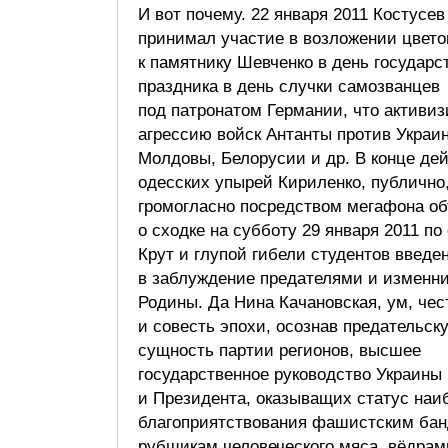
И вот почему. 22 января 2011 Костусев
принимал участие в возложении цвето
к памятнику Шевченко в день государс
праздника в день случки самозванцев
под патронатом Германии, что активи
агрессию войск Антанты против Украин
Молдовы, Белорусии и др. В конце дей
одесских упырей Кириленко, публично
громогласно посредством мегафона о
о сходке на субботу 29 января 2011 по
Крут и глупой гибели студентов введе
в заблуждение предателями и изменн
Родины. Да Нина Качановская, ум, чес
и совесть эпохи, осознав предательск
сущность партии регионов, высшее
государственное руководство Украины
и Президента, оказыващих статус наи
благоприятствования фашистским бан
рубщикам человеческого мяса, вёдрам