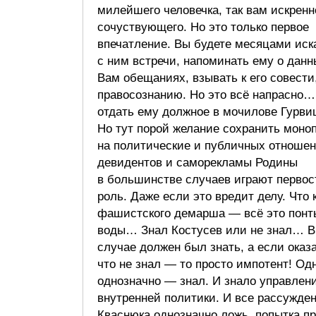
милейшего человечка, так вам искренн
сочуствующего. Но это только первое
впечатление. Вы будете месяцами иск
с ним встречи, напоминать ему о данн
Вам обещаниях, взывать к его совести
правосознанию. Но это всё напрасно
отдать ему должное в мочилове Гурви
Но тут порой желание сохранить моно
на политические и публичных отноше
девидентов и саморекламы Родины
в большинстве случаев играют перво
роль. Даже если это вредит делу. Что 
фашистского демарша — всё это понт
воды… Знал Костусев или не знал… 
случае должен был знать, а если оказ
что не знал — то просто импотент! Одн
однозначно — знал. И знало управлен
внутренней политики. И все рассужде
Кваснюка однозначно ложь, попытка п