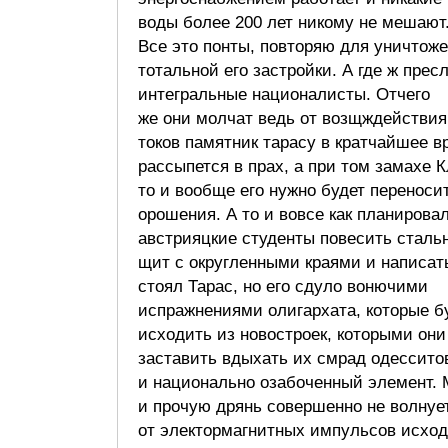
воды более 200 лет никому не мешают
Все это понты, повторяю для уничтоже
тотальной его застройки. А где ж прес
интегральные националисты. Отчего
же они молчат ведь от возщждействи
токов памятник тарасу в кратчайшее в
рассыпется в прах, а при том замахе 
то и вообще его нужно будет переноси
орошения. А то и вовсе как планирова
австрияцкие студенты повесить сталь
щит с округленными краями и написат
стоял Тарас, но его сдуло вонючими
испражнениями олигархата, которые б
исходить из новостроек, которыми они
заставить вдыхать их смрад одессито
и национально озабоченный элемент. 
и прочую дрянь совершенно не волнует
от электормагнитных импульсов исхо