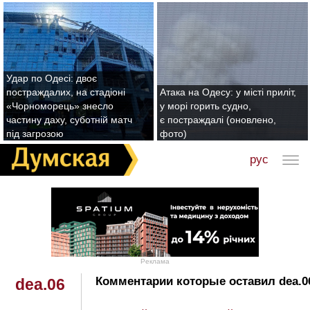
Удар по Одесі: двоє
постраждалих, на стадіоні
Атака на Одесу: у місті приліт,
«Чорноморець» знесло
у морі горить судно,
частину даху, суботній матч
є постраждалі (оновлено,
під загрозою
фото)
рус
Реклама
Комментарии которые оставил dea.0
dea.06