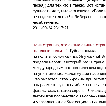
песня)( для тех кто в танке). Вот исти
сущность депутатского копуса. «Болив
не выдержит двоих! « Либерлы вы на
незабвенные…
2011-09-24 23:17:21
"Мне страшно, что сытые свиньи стра
голодные волки…"
: Губная помада
на политической свинье Януковича! В
предала народ! В который раз! Страна 
международным ростовщическим код
на уничтожение. малоимущее населени
Это обязательства Украины при вступ
в парламентскую ассамблею совета е
фашистских штатов европы. Ликвидац
льготников посредством замораживан
и упразднения любых социальных вып