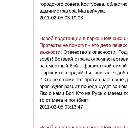
городского совета Костусева, областно
администратора Матвейчука
2011-02-05 03:19:03
Новой подстанции в парке Шевченко б
Протесты не помогут - это дело перво
важности
: Отечество в опасности! Род
зовёт! Вставай страна огромная встав
на смертный бой с фашистской силой
с проклятою ордой! Ты записался доб
? Кто не с нами тот против нас! наше 
враг будет разбит победа будет за нам
Яко с нами Бог! Кто на Русь с мечем п
то от меча и погибнет!
2011-02-05 03:13:47
Новой подстанции в парке Шевченко б