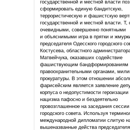
государственной и местной власти по
сформировать единую бандитскую,
террористическую и фашистскую верт
государственной и местной власти. Т,
очевидными, совершенно понятными
и объяснимыми игра в прятки и жмурк
председателя Одесского городского со
Костусева, областного администратор
Матвейчука, оказавших содействие
фашиствующим бандформированиям
правоохранительными органами, милиц
прокуратуры. В этом отношении абсо
фарисейским является заявление депу
корпуса о недопустимости героизации
нацизма пафосно и бездеятельно
провозглашенное на заседания сессии
городского совета. Используя термино
международной дипломатии слитую н
вышеназванные действа председателя