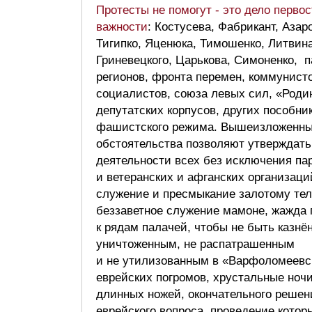
Протесты не помогут - это дело перво
важности
: Костусева, Фабрикант, Азар
Тигипко, Яценюка, Тимошенко, Литвина
Гриневецкого, Царькова, Симоненко, 
регионов, фронта перемен, коммунисто
социалистов, союза левых сил, «Роди
депутатских корпусов, других пособни
фашистского режима. Вышеизложенн
обстоятельства позволяют утверждать
деятельности всех без исключения па
и ветеранских и афганских организаци
служение и пресмыкание залотому тел
беззаветное служение мамоне, жажда 
к рядам палачей, чтобы не быть казнё
уничтоженным, не распатрашенным
и не утилизованным в «Варфоломеевс
еврейских погромов, хрустальные ночи
длинных ножей, окончательного решен
еврейского вопроса, проведение котор