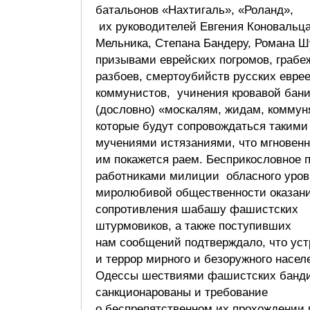
батальонов «Нахтигаль», «Роланд»,
их руководителей Евгения Коновальца
Мельника, Степана Бандеру, Романа Ш
призывами еврейских погромов, грабе
разбоев, смертоубийств русских еврее
коммунистов, учинения кровавой бани
(дословно) «москалям, жидам, коммун
которые будут сопровождаться такими
мучениями истязаниями, что мгновенн
им покажется раем. Бесприкословное 
работниками милиции обласного уров
миролюбивой общественности оказан
сопротивления шабашу фашистских
штурмовиков, а также поступивших
нам сообщений подтверждало, что ус
и террор мирного и безоружного насел
Одессы шествиями фашистских банд
санкционарованы и требование
о беспрепятственном их прохождении 