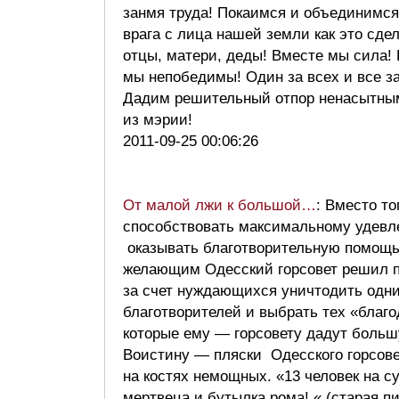
занмя труда! Покаимся и объединимс
врага с лица нашей земли как это сде
отцы, матери, деды! Вместе мы сила!
мы непобедимы! Один за всех и все за
Дадим решительный отпор ненасытны
из мэрии!
2011-09-25 00:06:26
От малой лжи к большой…
: Вместо то
способствовать максимальному удевл
оказывать благотворительную помощь
желающим Одесский горсовет решил 
за счет нуждающихся уничтодить одн
благотворителей и выбрать тех «благ
которые ему — горсовету дадут больш
Воистину — пляски Одесского горсов
на костях немощных. «13 человек на с
мертвеца и бутылка рома! « (старая п