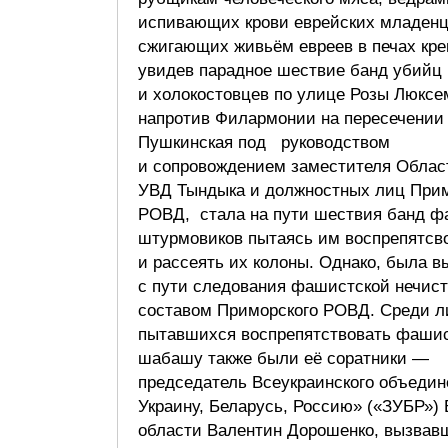
испивающих крови еврейских младенц
сжигающих живьём евреев в печах кре
увидев парадное шествие банд убийц
и холокостовцев по улице Розы Люксе
напротив Филармонии на пересечении
Пушкинская под руководством
и сопровождением заместителя Облас
УВД Тындыка и должностных лиц Прим
РОВД, стала на пути шествия банд ф
штурмовиков пытаясь им воспрепятсв
и рассеять их колоны. Однако, была 
с пути следования фашистской нечис
составом Приморского РОВД. Среди л
пытавшихся воспрепятствовать фаши
шабашу также были её соратники —
председатель Всеукраинского объедин
Украину, Беларусь, Россию» («ЗУБР»)
области Валентин Дорошенко, вызвав