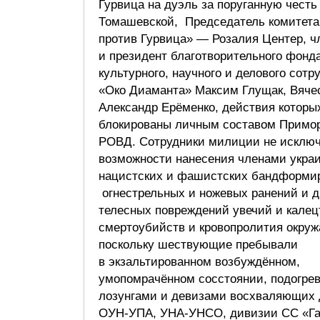
Гурвица на дуэль за поруганную чест
Томашевской, Председатель комитета
против Гурвица» — Розалия Центер, ч
и президент благотворительного фонд
культурного, научного и делового сотр
«Око Диаманта» Максим Глущак, Вяче
Александр Ерёменко, действия которы
блокированы личным составом Примор
РОВД. Сотрудники милиции не исклю
возможности нанесения членами укра
нацистских и фашистских бандформи
огнестрельных и ножевых ранений и д
телесных повреждений увечий и калец
смертоубийств и кровопролития окру
поскольку шествующие пребывали
в экзальтированном возбуждённом,
умопомрачённом сосстоянии, подогр
лозунгами и девизами восхваляющих 
ОУН-УПА, УНА-УНСО, дивизии СС «Га