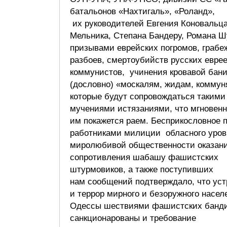
батальонов «Нахтигаль», «Роланд»,
их руководителей Евгения Коновальца
Мельника, Степана Бандеру, Романа Ш
призывами еврейских погромов, грабе
разбоев, смертоубийств русских еврее
коммунистов, учинения кровавой бани
(дословно) «москалям, жидам, коммун
которые будут сопровождаться такими
мучениями истязаниями, что мгновенн
им покажется раем. Бесприкословное 
работниками милиции обласного уров
миролюбивой общественности оказан
сопротивления шабашу фашистских
штурмовиков, а также поступивших
нам сообщений подтверждало, что ус
и террор мирного и безоружного насел
Одессы шествиями фашистских банд
санкционарованы и требование