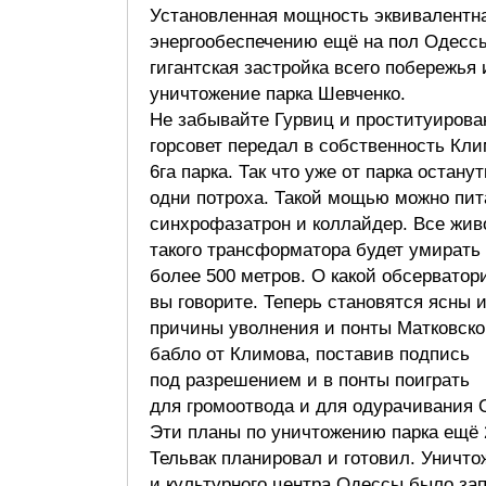
Установленная мощность эквивалентн
энергообеспечению ещё на пол Одессы
гигантская застройка всего побережья 
уничтожение парка Шевченко.
Не забывайте Гурвиц и проституиров
горсовет передал в собственность Кл
6га парка. Так что уже от парка остану
одни потроха. Такой мощью можно пит
синхрофазатрон и коллайдер. Все жив
такого трансформатора будет умирать
более 500 метров. О какой обсерватор
вы говорите. Теперь становятся ясны 
причины уволнения и понты Матковско
бабло от Климова, поставив подпись
под разрешением и в понты поиграть
для громоотвода и для одурачивания 
Эти планы по уничтожению парка ещё 
Тельвак планировал и готовил. Уничто
и культурного центра Одессы было за