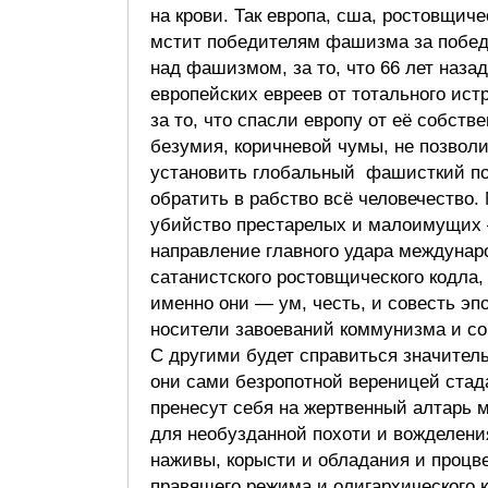
на крови. Так европа, сша, ростовщиче
мстит победителям фашизма за побе
над фашизмом, за то, что 66 лет наза
европейских евреев от тотального ист
за то, что спасли европу от её собстве
безумия, коричневой чумы, не позвол
установить глобальный фашисткий по
обратить в рабство всё человечество.
убийство престарелых и малоимущих
направление главного удара междунар
сатанистского ростовщического кодла,
именно они — ум, честь, и совесть эп
носители завоеваний коммунизма и с
С другими будет справиться значител
они сами безропотной вереницей стад
пренесут себя на жертвенный алтарь 
для необузданной похоти и вожделен
наживы, корысти и обладания и процв
правящего режима и олигархического к