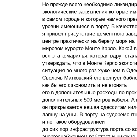
Но прежде всего необходимо ликвидир
экологические загрязнения которые и
в самом городе и которые намного пр
уровни имеющиеся в порту. В качеств
я привел присутствие цементного зав
центре практически на берегу моря н
мировом курорте Монте Карло. Какой 
вся эта комарилья, которая вдруг стал
утверждать, что в Монте Карло эколог
ситуация во много раз хуже чем в Оде
Сволочь Матковский его волнует бабл
как бы его сэкономить и не вгонять
его в дополнительные расходы по про
дополнительных 500 метров кабеля. А
он прикрывается вешая одесситам ки
лапшу на уши. В порту на судоремонт
и не такое оборудованиеи
до сих пор инфраструктура порта со в
энергоснабжением работает и никакие