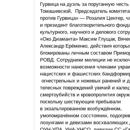
Гурвица на дуэль за поруганную чест
Томашевской, Председатель комитета
против Гурвица» — Розалия Центер, ч
и президент благотворительного фонд
культурного, научного и делового сотр
«Око Диаманта» Максим Глущак, Вяче
Александр Ерёменко, действия которы
блокированы личным составом Примор
РОВД. Сотрудники милиции не исклю
возможности нанесения членами укра
нацистских и фашистских бандформи
огнестрельных и ножевых ранений и д
телесных повреждений увечий и калец
смертоубийств и кровопролития окру
поскольку шествующие пребывали
в экзальтированном возбуждённом,
умопомрачённом сосстоянии, подогр
лозунгами и девизами восхваляющих 
ОУН-УПА, УНА-УНСО, дивизии СС «Га