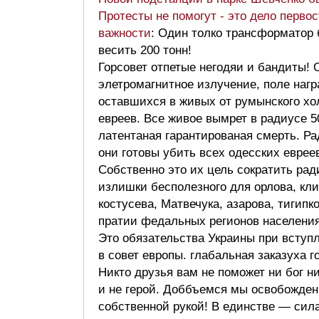
Протесты не помогут - это дело перво
важности
: Один толко трансформатор 
весить 200 тонн!
Горсовет отпетые негодяи и бандиты! 
элетромагнитное излучение, поле нагр
оставшихся в живых от румынского хо
евреев. Все живое вымрет в радиусе 5
латентаная гарантированая смерть. Ра
они готовы убить всех одесских еврее
Собственно это их цель сократить рад
излишки бесполезного для орлова, кл
костусева, Матвечука, азарова, тигипк
пратии федальных регионов населения
Это обязательства Украины при вступ
в совет европы. глабальная заказуха г
Никто друзья вам не поможет ни бог н
и не герой. Доббъемся мы освобожде
собственной рукой! В единстве — си