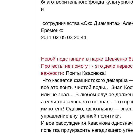
благотворительного фонда культурного
и
делово
сотрудничества «Око Диаманта» Але
Ерёменко
2011-02-05 03:20:44
Новой подстанции в парке Шевченко б
Протесты не помогут - это дело перво
важности
: Понты Кваснюка!
Что касается фашистского демарша 
всё это понты чистой воды… Знал Кос
или не знал… В любом случае должен
а если оказалось что не знал — то про
импотент! Однако, однозначно — знал.
управление внутренней политики.
И все рассуждения Кваснюка однознач
попытка приукрасить нагадившего утён