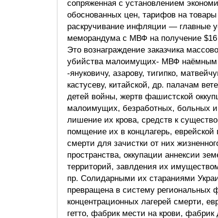
сопряженная с установлением эконом
обоснованных цен, тарифов на товары 
раскручивание инфляции — главные 
меморандума с МВФ на получение $16
Это вознаграждение заказчика массово
убийства малоимущих- МВФ наёмным
-януковичу, азарову, тигипко, матвейчу
кастусеву, китайской, др. палачам вет
детей войны, жертв фашистской оккуп
малоимущих, безработных, больных 
лишение их крова, средств к существ
помщение их в концлагерь, еврейской 
смерти для зачистки от них жизненног
пространства, оккупации аннексии зем
территорий, завлдения их имущество
пр. Солидарными их стараниями Укра
превращена в систему региональных 
концентрационных лагерей смерти, ев
гетто, фабрик мести на крови, фабрик 