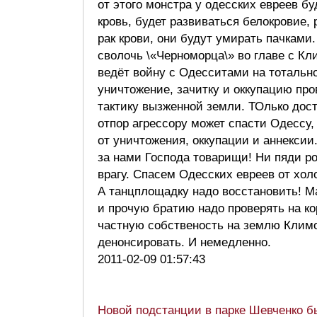
от этого монстра у одесских евреев бу
кровь, будет развиваться белокровие, 
рак крови, они будут умирать пачками
сволочь \«Черноморца\» во главе с К
ведёт войну с Одесситами на тотальн
уничтожение, зачитку и оккупацию про
тактику вызженной земли. ТОлько дос
отпор агрессору может спасти Одессу,
от уничтожения, оккупации и аннексии
за нами Господа товарищи! Ни пяди р
врагу. Спасем Одесских евреев от хол
А танцплощадку надо восстановить! М
и прочую братию надо проверять на к
частную собственость на землю Клим
денонсировать. И немедленно.
2011-02-09 01:57:43
Новой подстанции в парке Шевченко б