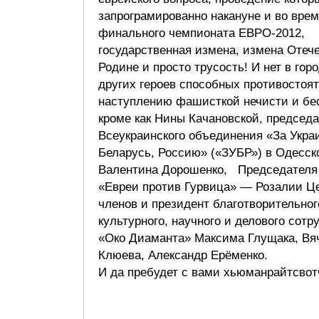
запрограмированно накануне и во вре
финального чемпионата ЕВРО-2012,
государственная измена, измена Отече
Родине и просто трусость! И нет в гор
других героев способных противостоя
наступлению фашисткой нечисти и б
кроме как Нины Качановской, председ
Всеукраинского объединения «За Украи
Беларусь, Россию» («ЗУБР») в Одесск
Валентина Дорошенко, Председателя
«Евреи против Гурвица» — Розалии Це
членов и президент благотворительно
культурного, научного и делового сотр
«Око Диаманта» Максима Глущака, Вя
Клюева, Александр Ерёменко.
И да пребудет с вами хьюманрайтсвот
Презид