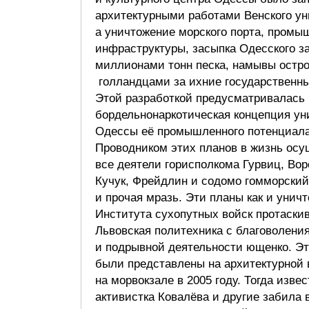
архитектурными работами Венского ун
а уничтожение морского порта, промы
инфраструктуры, засыпка Одесского з
миллионами тонн песка, намывы остр
голландцами за ихние государственны
Этой разработкой предусматривалась
бордельнонаркотическая концепция у
Одессы её промышленного потенциала
Проводником этих планов в жизнь ос
все деятели горисполкома Гурвиц, Вор
Кучук, Фрейдлин и содомо гомморский
и прочая мразь. Эти планы как и унич
Института сухопутных войск протаски
Львовская политехника с благоволени
и подрывной деятельности ющенко. Э
были представлены на архитектурной 
на морвокзале в 2005 году. Тогда изве
активистка Ковалёва и другие забила в