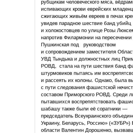
рубщикам человеческого мяса, вёдрам
испивающих крови еврейских младенц
сжигающих живьём евреев в печах кре
увидев парадное шествие банд убийц
и холокостовцев по улице Розы Люксе
напротив Филармонии на пересечении
Пушкинская под руководством
и сопровождением заместителя Облас
УВД Тындыка и должностных лиц Прим
РОВД, стала на пути шествия банд ф
штурмовиков пытаясь им воспрепятсв
и рассеять их колоны. Однако, была 
с пути следования фашистской нечис
составом Приморского РОВД. Среди л
пытавшихся воспрепятствовать фаши
шабашу также были её соратники —
председатель Всеукраинского объедин
Украину, Беларусь, Россию» («ЗУБР»)
области Валентин Дорошенко, вызвав