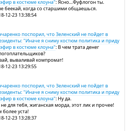
 эфир в костюме клоуна"
: Ясно…Фуфлогон ты.
не беекай, когда со старшими общаешься.
18-12-23 13:38:54
нчаренко поспорил, что Зеленский не пойдет в
езиденты: "Иначе я сниму костюм политика и приду
 эфир в костюме клоуна"
: В чем трата денег
логоплательщиков?
вай, вываливай компромат!
18-12-23 13:29:55
нчаренко поспорил, что Зеленский не пойдет в
езиденты: "Иначе я сниму костюм политика и приду
 эфир в костюме клоуна"
: Ну да.
 не для тебя, жиганская морда, этот лик и прочее!
м более уста!
18-12-23 13:28:37