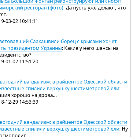
мыса Большой Фонтан реконструируют или сносят
иморский ресторан (фото)
: Да пусть уже делают, что
ят.
19-03-02 10:41:11
ветовавший Саакашвили борец с крысами хочет
ать президентом Украины
: Какие у него шансы на
езидентство?
19-01-02 11:51:20
вогодний вандализм: в райцентре Одесской области
известные спилили верхушку шестиметровой ели
:
ация хорошо на дрова…
18-12-29 14:53:39
вогодний вандализм: в райцентре Одесской области
известные спилили верхушку шестиметровой ели
: Ну
космополит.