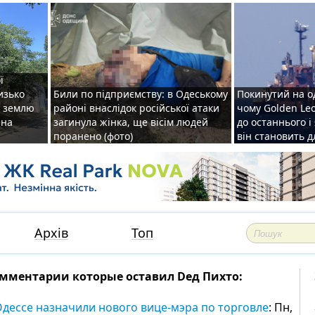
ї
изько
Били по підприємству: в Одеському
Покинутий на о
у землю
районі внаслідок російської атаки
чому Golden Le
ена
загинула жінка, ще вісім людей
до останнього і
поранено (фото)
він становить 
Архів
Топ
мментарии которые оставил Dед Пихто:
Одессе назначили нового вице-мэра по торговле
: Пн,