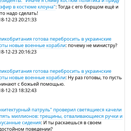
езиденты: "Иначе я сниму костюм политика и приду
 эфир в костюме клоуна"
: Тогда с его борщом ещё и
 то надо сделать!
18-12-23 20:21:33
ликобритания готова перебросить в украинские
рты новые военные корабли
: почему не министру?
18-12-23 20:16:23
ликобритания готова перебросить в украинские
рты новые военные корабли
: Ну раз готовы, то пусть
чинают с божьей помощью.
18-12-23 18:32:43
рхитектурный патруль" проверил светящиеся качели
 пять миллионов: трещины, отваливающиеся ручки и
кусанные сидения
: И ты раскаешься в своем
достойном поведении?