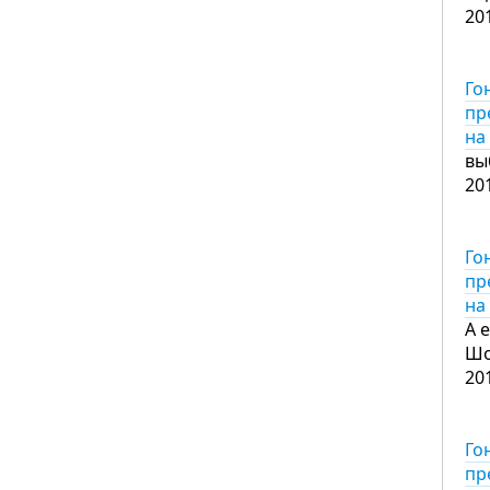
20
Го
пр
на
вы
20
Го
пр
на
А е
Шо
20
Го
пр