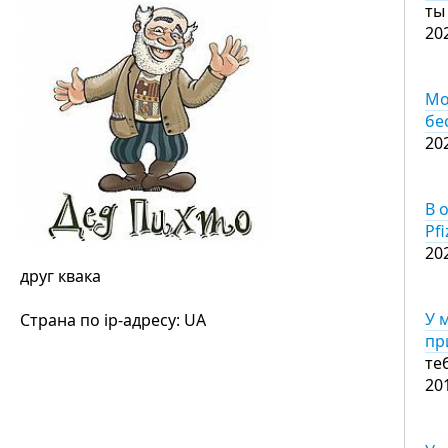
ты
20
Мо
бе
20
В 
Pfi
20
друг квака
У 
Страна по ip-адресу: UA
пр
те
20