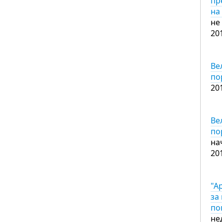
пр
на
не
20
Ве
по
20
Ве
по
на
20
"А
за
по
не