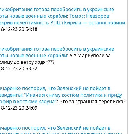
ликобритания готова перебросить в украинские
рты новые военные корабли
:
Томос: Невзоров
зкрив нелегітимність РПЦ і Кирила — останні новини
18-12-23 20:54:18
ликобритания готова перебросить в украинские
рты новые военные корабли
: А в Мариуполе за
олицу до ветру ходят???
18-12-23 20:53:32
нчаренко поспорил, что Зеленский не пойдет в
езиденты: "Иначе я сниму костюм политика и приду
 эфир в костюме клоуна"
: Что за странная переписка?
18-12-23 20:24:09
нчаренко поспорил, что Зеленский не пойдет в