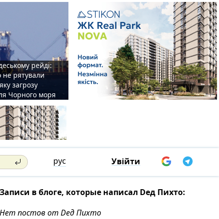
деському рейді:
o не рятували
 яку загрозу
для Чорного моря
рус
Увійти
Записи в блоге, которые написал Dед Пихто:
Нет постов от Dед Пихто