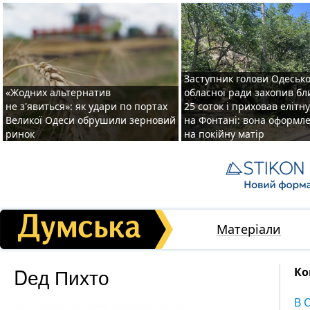
Заступник голови Одесько
«Жодних альтернатив
обласної ради захопив бл
не з'явиться»: як удари по портах
25 соток і приховав елітн
Великої Одеси обрушили зерновий
на Фонтані: вона оформл
ринок
на покійну матір
Матеріали
Dед Пихто
Ко
В 