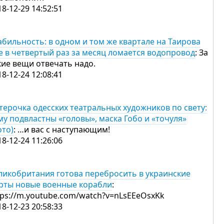
18-12-29 14:52:51
абильность: в одном и том же квартале на Таирова
е в четвертый раз за месяц ломается водопровод
: За
кие вещи отвечать надо.
18-12-24 12:08:41
терочка одесских театральных художников по свету:
му подвластны «головы», маска Гобо и «точуля»
ото)
: …и вас с наступающим!
18-12-24 11:26:06
ликобритания готова перебросить в украинские
рты новые военные корабли
:
tps://m.youtube.com/watch?v=nLsEEeOsxKk
18-12-23 20:58:33