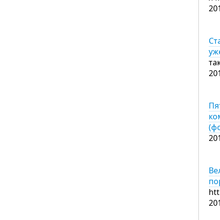
20
Ст
уж
та
20
Пя
ко
(ф
20
Ве
по
ht
20