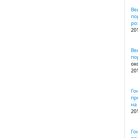
Ве
по
ро
20
Ве
по
ок
20
Го
пр
на
20
Го