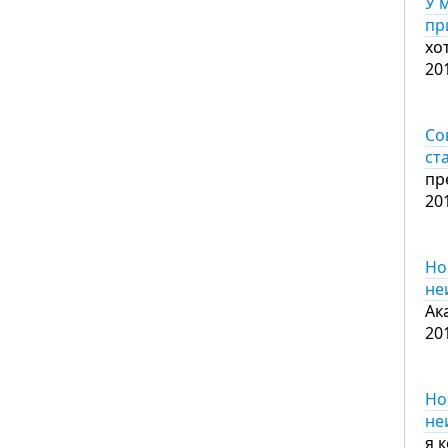
У 
пр
хот
20
Со
ст
пр
20
Но
не
Ак
20
Но
не
я 