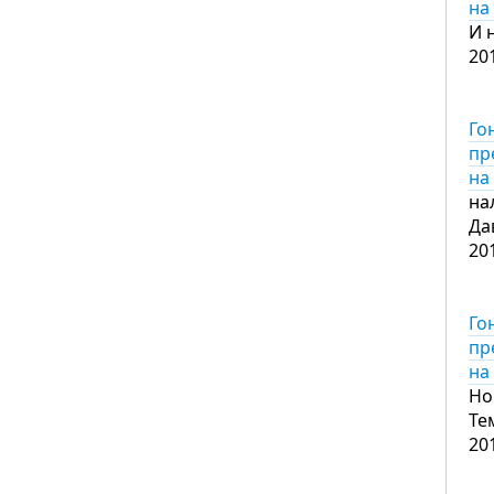
на
И 
20
Го
пр
на
на
Да
20
Го
пр
на
Но
Те
20