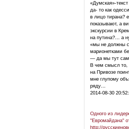
«Думская»-текст
да- то как одесс
в лицо тирана? е
показывают, а в
экскурсии в Кре
на путина?… а 
«мы не должны
марионетками бе
— да мы тут са
В чем смысл то,
на Привозе поин
мне глупому объ
ряду…
2014-08-30 20:52
Одного из лидер
"Евромайдана" о
http://русскиен