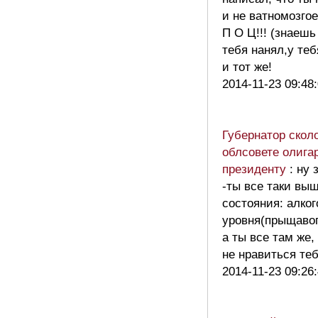
и не ватномозг
П О Ц!!! (знаешь
тебя нанял,у теб
и тот же!
2014-11-23 09:48
Губернатор скол
облсовете олига
президенту
: ну
-ты все таки выш
состояния: алко
уровня(прыщавог
а ты все там же, 
не нравиться те
2014-11-23 09:26