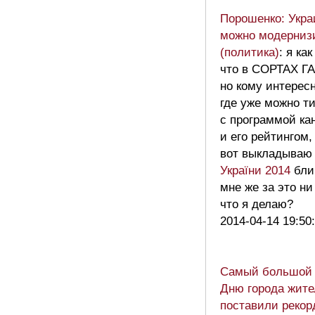
Порошенко: Укра
можно модернизи
(политика)
: я ка
что в СОРТАХ ГА
но кому интерес
где уже можно т
с программой ка
и его рейтингом,
вот выкладыва
України 2014
бли
мне же за это ни
что я делаю?
2014-04-14 19:50
Самый большой г
Дню города жите
поставили рекор