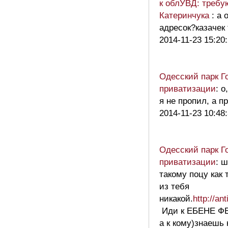
к облУВД: требу
Катеринчука
: а 
адресок?казачек
2014-11-23 15:20
Одесский парк Го
приватизации
: 
я не пропил, а п
2014-11-23 10:48
Одесский парк Го
приватизации
: 
такому поцу как 
из тебя
никакой.
http://an
Иди к ЕБЕНЕ ФЕ
а к кому)знаешь 