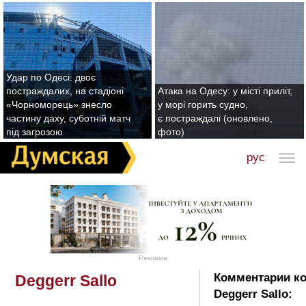
Удар по Одесі: двоє
постраждалих, на стадіоні
Атака на Одесу: у місті приліт,
«Чорноморець» знесло
у морі горить судно,
частину даху, суботній матч
є постраждалі (оновлено,
під загрозою
фото)
рус
Реклама
Комментарии ко
Deggerr Sallo
Deggerr Sallo: