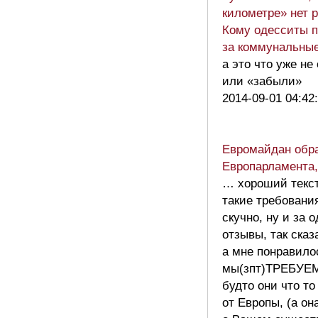
километре» нет 
Кому одесситы п
за коммунальные
а это что уже не
или «забыли»
2014-09-01 04:42
Евромайдан обра
Европарламента,
… хороший текс
такие требования
скучно, ну и за 
отзывы, так сказ
а мне понравило
мы(зпт)ТРЕБУЕМ!
будто они что т
от Европы, (а он