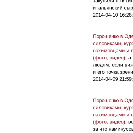
закупили ягнятин
итальянский сыр
2014-04-10 16:28
Порошенко в Оде
силовиками, кур
нахимовцами и 
(фото, видео)
: а
людям, если виж
и его точка зре
2014-04-09 21:59
Порошенко в Оде
силовиками, кур
нахимовцами и 
(фото, видео)
: в
за что наминусо