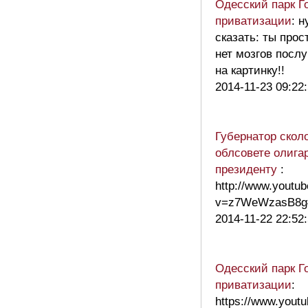
Одесский парк Го
приватизации
: н
сказать: ты прос
нет мозгов послу
на картинку!!
2014-11-23 09:22
Губернатор скол
облсовете олига
президенту
:
http://www.youtu
v=z7WeWzasB8g
2014-11-22 22:52
Одесский парк Го
приватизации
:
https://www.yout