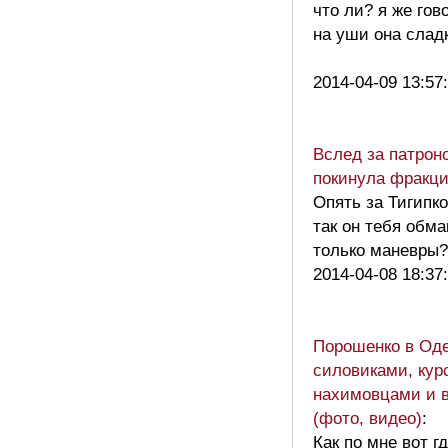
что ли? я же гов
на уши она сладк
2014-04-09 13:57
Вслед за патрон
покинула фракци
Опять за Тигипк
так он тебя обм
только маневр
2014-04-08 18:37
Порошенко в Оде
силовиками, кур
нахимовцами и 
(фото, видео)
:
Как по мне вот г