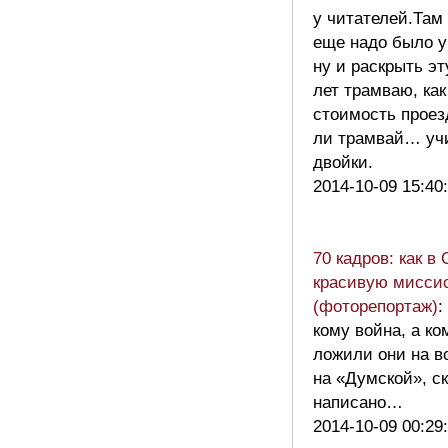
у читателей.Там
еще надо было у
ну и раскрыть э
лет трамваю, ка
стоимость проез
ли трамвай… уч
двойки.
2014-10-09 15:40
70 кадров: как в
красивую мисси
(фоторепортаж)
:
кому война, а ко
ложили они на в
на «Думской», с
написано…
2014-10-09 00:29