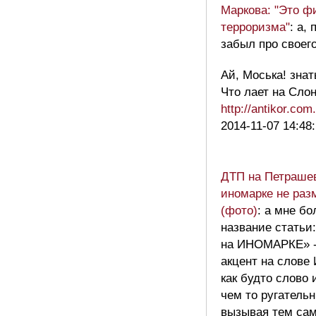
Маркова: "Это ф
терроризма"
: а,
забыл про своег
Ай, Моська! знат
Что лает на Слон
http://antikor.com
2014-11-07 14:48
ДТП на Петрашев
иномарке не раз
(фото)
: а мне б
название статьи
на ИНОМАРКЕ» -а
акцент на слов
как будто слово
чем то ругатель
вызывая тем са