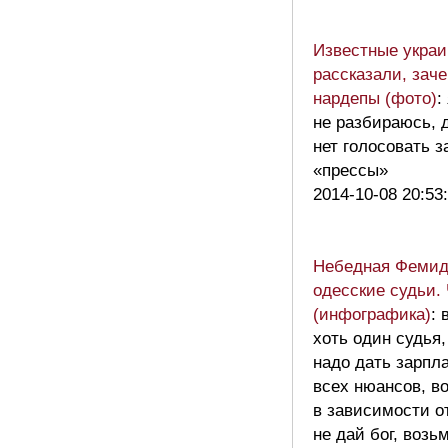
Известные украи
рассказали, заче
нардепы (фото)
:
не разбираюсь, 
нет голосовать з
«прессы»
2014-10-08 20:53
Небедная Фемида
одесские судьи. 
(инфографика)
: 
хоть один судья,
надо дать зарпла
всех нюансов, во
в зависимости о
не дай бог, возь