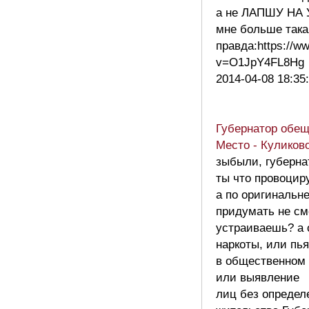
а не ЛАПШУ НА
мне больше така
правда:https://w
v=O1JpY4FL8H
2014-04-08 18:35
Губернатор обещ
Место - Куликов
зыбыли, губерна
ты что провоцир
а по оригинальн
придумать не с
устраиваешь? а 
наркоты, или пь
в общественном
или выявление
лиц без определ