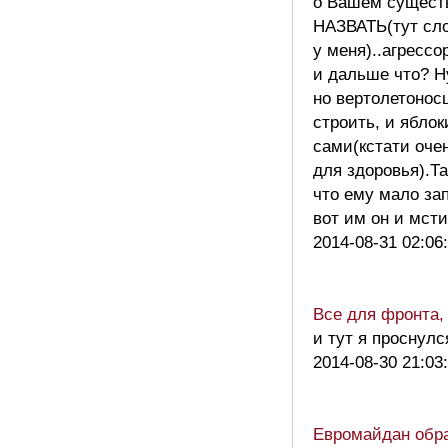
о Вашем сущест
НАЗВАТЬ(тут сло
у меня)..агресс
и дальше что? Н
но вертолетоно
строить, и ябло
сами(кстати оче
для здоровья).Та
что ему мало за
вот им он и мс
2014-08-31 02:06
Все для фронта,
и тут я проснулс
2014-08-30 21:03
Евромайдан обра