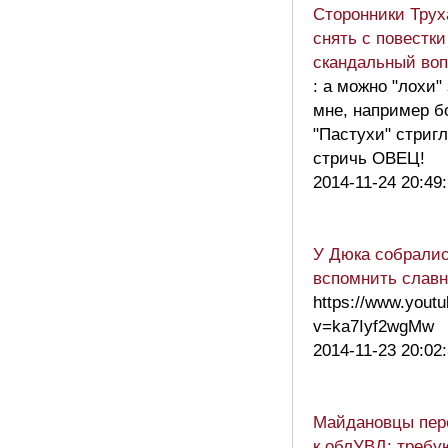
Сторонники Трух
снять с повестк
скандальный воп
: а можно "лохи
мне, например б
"Пастухи" стригл
стричь ОВЕЦ!
2014-11-24 20:49
У Дюка собралис
вспомнить славн
https://www.yout
v=ka7Iyf2wgMw
2014-11-23 20:02
Майдановцы пер
к облУВД: требу