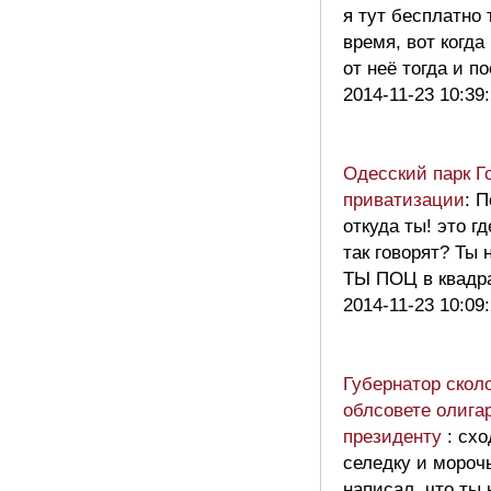
я тут бесплатно 
время, вот когд
от неё тогда и 
2014-11-23 10:39
Одесский парк Го
приватизации
: 
откуда ты! это г
так говорят? Ты 
ТЫ ПОЦ в квадр
2014-11-23 10:09
Губернатор скол
облсовете олига
президенту
: сх
селедку и мороч
написал, что ты 