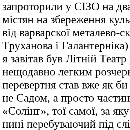
запроторили у СІЗО на дв
містян на збереження кул
від варварскої металево-с
Труханова і Галантерніка
я завітав був Літній Теат
нещодавно легким розчерк
перевертня став вже як би
не Садом, а просто части
«Солінг», тої самої, за як
нині перебуваючий під сл