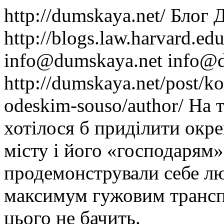
http://dumskaya.net/
Блог 
http://blogs.law.harvard.edu
info@dumskaya.net
info@d
http://dumskaya.net/post/ko
odeskim-souso/author/
На т
хотілося б приділити окр
місту і його «господарям»,
продемонстрували себе лю
максимум гужовим трансп
цього не бачить.