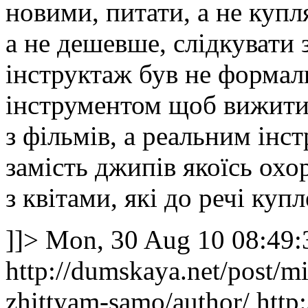
новими, питати, а не купл
а не дешевше, слідкувати
інструктаж був не формал
інструментом щоб вижити,
з фільмів, а реальним інс
замість джипів якоїсь охо
з квітами, які до речі купл
]]>
Mon, 30 Aug 10 08:49:
http://dumskaya.net/post/m
zhittyam-samo/author/
http