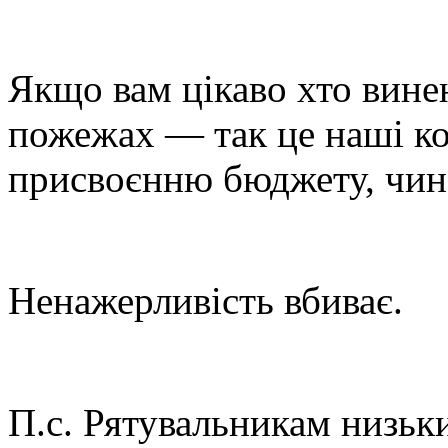
Якщо вам цікаво хто вине
пожежах — так це наші ко
присвоєнню бюджету, чин
Ненажерливість вбиває.
П.с. Рятувальникам низьк