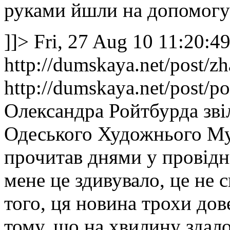
руками йшли на допомогу
]]>
Fri, 27 Aug 10 11:20:4
http://dumskaya.net/post/z
http://dumskaya.net/post/po
Олександра Ройтбурда зві
Одеського Художнього Муз
прочитав днями у провідн
мене це здивувало, це не с
того, ця новина трохи дов
тому, що на хвилину здало