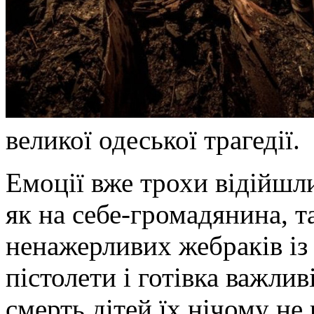
великої одеської трагедії.
Емоції вже трохи відійшли
як на себе-громадянина, т
ненажерливих жебраків із
пістолети і готівка важлив
смерть дітей їх нічому не