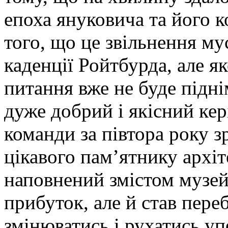
епоха януковича та його к
того, що це звільнення му
каденції Ройтбурда, але я
питання вже не буде підні
дуже добрий і якісний кер
команди за півтора року зр
цікавого пам’ятнику архіт
наповнений змістом музей
прибуток, але й став пере
змінюватись і рухатись у