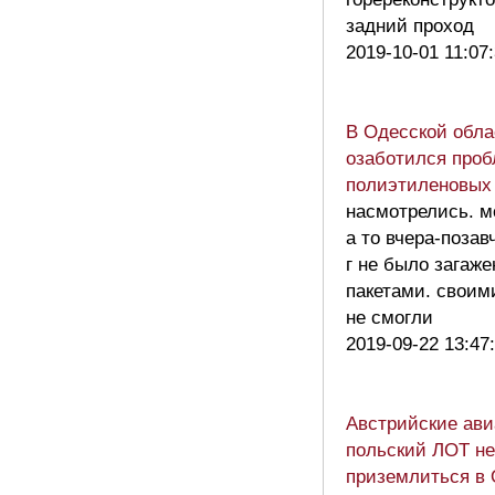
задний проход
2019-10-01 11:07
В Одесской обла
озаботился про
полиэтиленовых 
насмотрелись. м
а то вчера-позав
г не было загаж
пакетами. своим
не смогли
2019-09-22 13:47
Австрийские ави
польский ЛОТ не
приземлиться в