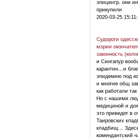
эпицентр. они и
прикупили
2020-03-25 15:11
Судороги одесск
мэрии окончател
законность (коло
и Сингапур вооб
карантин…и благ
эпидемию под ко
и многие общ за
как работали так
Но с нашими лю
медициной и до
это приведет в 
Таировских кла
кладбищ… Здесь
комендантский ч