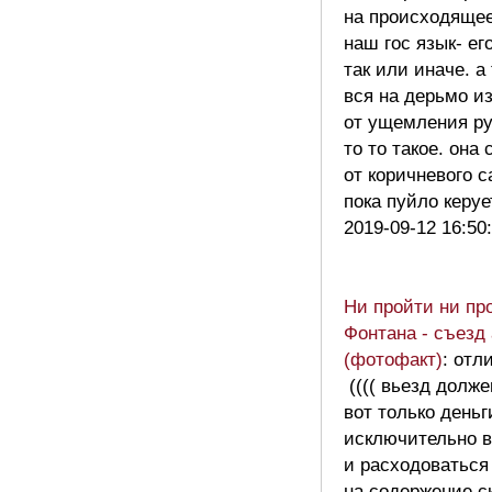
на происходящее
наш гос язык- ег
так или иначе. а
вся на дерьмо и
от ущемления р
то то такое. она
от коричневого 
пока пуйло керу
2019-09-12 16:50
Ни пройти ни про
Фонтана - съезд
(фотофакт)
: отл
(((( вьезд долж
вот только день
исключительно в
и расходоваться
на содержение с