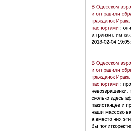
В Одесском аэро
и отправили обр
гражданок Ирака
паспортами
: он
а транзит. им ка
2018-02-04 19:05
В Одесском аэро
и отправили обр
гражданок Ирака
паспортами
: пр
невозвращенки. 
сколько здесь а
пакистанцев и п
наши массово ва
а вместо них эт
бы политкорект