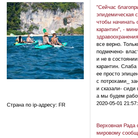
"Сейчас благопр
эпидемическая с
чтобы начинать 
карантин", - мин
здравоохранени
все верно. Толь
подмечено- влас
и не в состояни
карантин. Слаба
ее просто эпице
с потрохами_ за
и сказали- сиди 
а мы будем раб
2020-05-01 21:57
Страна по ip-адресу: FR
Верховная Рада 
мировому сообщ