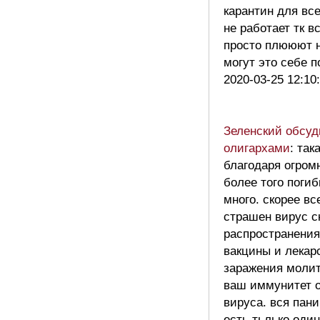
карантин для все
не работает тк 
просто плююют 
могут это себе 
2020-03-25 12:10
Зеленский обсуд
олигархами
: так
благодаря огром
более того поги
много. скорее в
страшен вирус с
распространения
вакцины и лекарс
заражения молит
ваш иммунитет о
вируса. вся пан
есть тьлько оди