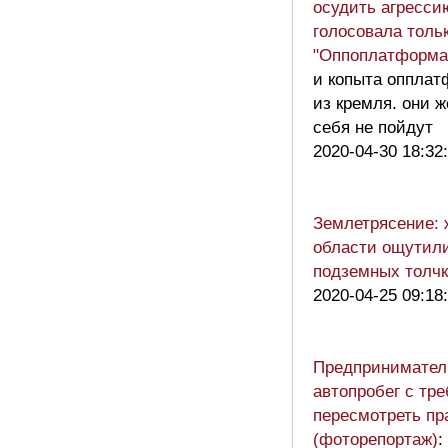
осудить агресси
голосовала толь
"Оппоплатформа
и копыта опплат
из кремля. они 
себя не пойдут
2020-04-30 18:32
Землетрясение: 
области ощутили
подземных толчк
2020-04-25 09:18
Предпринимател
автопробег с тр
пересмотреть пр
(фоторепортаж)
: