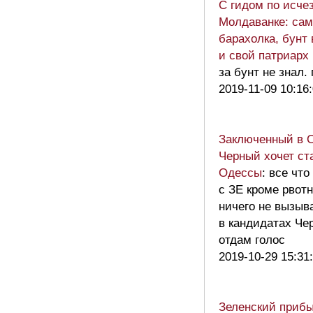
С гидом по исч
Молдаванке: са
барахолка, бунт
и свой патриарх
за бунт не знал.
2019-11-09 10:16
Заключенный в 
Черный хочет ст
Одессы
: все что
с ЗЕ кроме рвот
ничего не вызыва
в кандидатах Чер
отдам голос
2019-10-29 15:31
Зеленский прибы