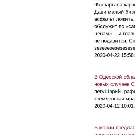
95 квартала кара
Дави малый бизн
асфальт ложить.
обслужит по «с
ценам»… и главн
не подавится. С
зезезезезезезе
2020-04-22 15:58
В Одесской обла
новых случаев 
петуШарий- раф
кремлевская мра
2020-04-12 10:01
В мэрии предла
одесситов, нар