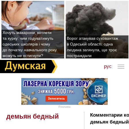
Хочуть макарони, котлети
та курку: чим годуватимуть
Ворог атакував суховантаж
одеських школярів і чому
в Одеській області: одна
до початку навчального року
людина загинула, ще троє
можуть не встигнути?
постраждали
рус
Реклама
Комментарии ко
демьян бедный
демьян бедный