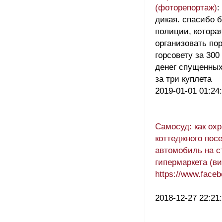
(фоторепортаж)
:
дикая. спасибо 
полиции, котора
организовать по
горсовету за 30
денег спущенных
за три куплета
2019-01-01 01:24
Самосуд: как охр
коттеджного пос
автомобиль на с
гипермаркета (в
https://www.fac
2018-12-27 22:21