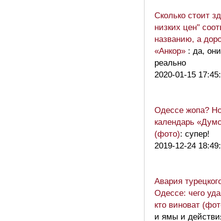
Сколько стоит зд
низких цен" соот
названию, а доро
«Анкор»
: да, о
реально
2020-01-15 17:45
Одессе жопа? Н
календарь «Думс
(фото)
: супер!
2019-12-24 18:49
Авария турецкого
Одессе: чего уд
кто виноват (фот
и ямы и действи