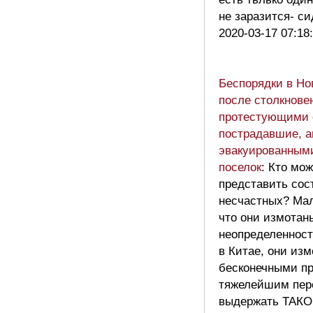
не заразится- с
2020-03-17 07:18
Беспорядки в Но
после столкнове
протестующими 
пострадавшие, а
эвакуированным
поселок
: Кто мож
представить сос
несчастных? Мал
что они измотан
неопределеннос
в Китае, они из
бесконечными пр
тяжелейшим пер
выдержать ТАКО