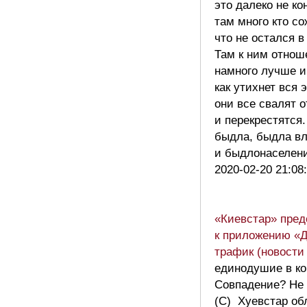
это далеко не к
там много кто с
что не остался в
Там к ним отнош
намного лучше и
как утихнет вся 
они все свалят 
и перекрестятся
быдла, быдла в
и быдлонаселе
2020-02-20 21:08
«Киевстар» пред
к приложению «Д
трафик (новости
единодушие в ко
Совпадение? Не
(С) Хуевстар об