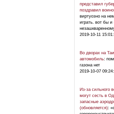
представил губе
поздравил воино
виртуозно на не
играть. вот бы 
незашкваренно
2019-10-11 15:01
Во дворах на Та
автомобиль
: по
газона нет
2019-10-07 09:24
Из-за сильного 
могут сесть в Од
запасные аэрод
(обновляется)
: 
горереконструкто