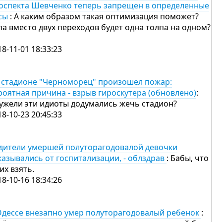
оспекта Шевченко теперь запрещен в определенные
сы
: А каким образом такая оптимизация поможет?
па вместо двух переходов будет одна толпа на одном?
18-11-01 18:33:23
 стадионе "Черноморец" произошел пожар:
роятная причина - взрыв гироскутера (обновлено)
:
ужели эти идиоты додумались жечь стадион?
18-10-23 20:45:33
дители умершей полуторагодовалой девочки
казывались от госпитализации, - облздрав
: Бабы, что
их взять.
18-10-16 18:34:26
Одессе внезапно умер полуторагодовалый ребенок
: