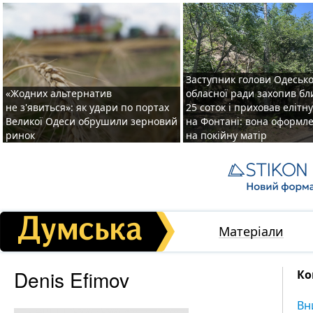
Заступник голови Одесько
«Жодних альтернатив
обласної ради захопив бл
не з'явиться»: як удари по портах
25 соток і приховав елітн
Великої Одеси обрушили зерновий
на Фонтані: вона оформл
ринок
на покійну матір
Матеріали
Denis Efimov
Ко
Вн