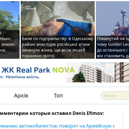
ї
изько
Били по підприємству: в Одеському
Покинутий на о
у землю
районі внаслідок російської атаки
чому Golden Le
ена
загинула жінка, ще вісім людей
до останнього і
поранено (фото)
він становить 
Архів
Топ
мментарии которые оставил Denis Efimov:
иманию автомобилистов: поворот на Армейскую с