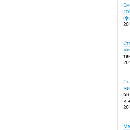
См
ст
(ф
20
Ст
ми
та
20
Ст
ми
он
и 
20
Мэ