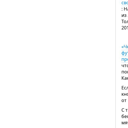
св
: 
из
То
20
«Ч
фу
пр
чт
по
Ка
Ес
кн
от
С 
бе
мя