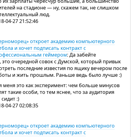
о их зарплаты чересчур большие, а большинство
ителей на стадионе — ну, скажем так, не слишком
теллектуальный люд.
18-04-27 21:52:46
ерноморец» откроет академию компьютерного
тбола и хочет подписать контракт с
офессиональным геймером
: Да забейте
, это очередной совок с Думской, который привык
отреть последние известия по ящику вечером после
боты и жить прошлым. Раньше ведь было лучше :)
я меня это как эксперимент: чем больше минусов
пят такие особи, то тем яснее, что за аудитория
т сидит :)
18-04-27 02:08:35
ерноморец» откроет академию компьютерного
тбола и хочет подписать контракт с