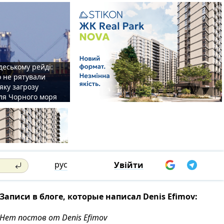
деському рейді:
o не рятували
 яку загрозу
для Чорного моря
рус
Увійти
Записи в блоге, которые написал Denis Efimov:
Нет постов от Denis Efimov