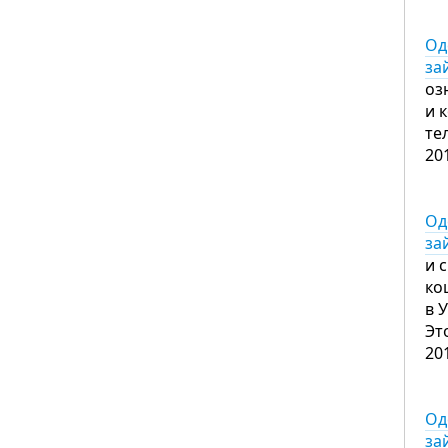
Од
за
оз
и 
те
20
Од
за
и 
ко
в 
Эт
20
Од
за