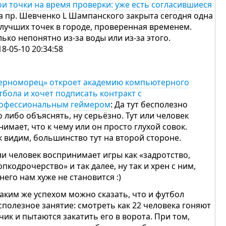
ои точки на время проверки: уже есть согласившиеся
На пр. Шевченко L Шампанского закрыта сегодня одна
 лучших точек в городе, проверенная временем.
лько непонятно из-за воды или из-за этого.
18-05-10 20:34:58
ерноморец» откроет академию компьютерного
тбола и хочет подписать контракт с
офессиональным геймером
: Да тут бесполезно
о либо объяснять, ну серьёзно. Тут или человек
нимает, что к чему или он просто глухой совок.
к видим, большинство тут на второй стороне.
ли человек воспринимает игры как «задротство,
опкодрочерство» и так далее, ну так и хрен с ним,
 него нам хуже не становится :)
таким же успехом можно сказать, что и футбол
сполезное занятие: смотреть как 22 человека гоняют
чик и пытаются закатить его в ворота. При том,