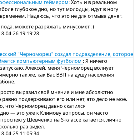
офессиональным геймером
: Хоть и в реальном
тболе глубокое дно, но тут молодцы, идут в ногу
 временем. Надеюсь, что это не для отмыва денег.
спода, можете разряжать минусомёт :)
18-04-26 19:19:28
есский "Черноморец" создал подразделение, которое
ймется компьютерным футболом
: Я ничего
 запускаю, Алексей, меня Черноморец волнует
имерно так же, как Вас ВВП на душу населения
Габоне.
просто выразил своё мнение и мне абсолютно
ё равно поддерживают его или нет, это дело не моё.
то, что Черноморец давно скатился
 дно — это уже к Климову вопросы, он часто
 проспекту Шевченко на S-классе катается, лично
сколько раз видел.
18-04-25 11:05:34