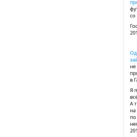
пр
фу
со
Го
20
Од
за
не
пр
в 
Я 
вс
А 
на
по
не
20