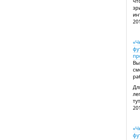
чт
зр
ин
20
«Ч
фу
пр
Вы
см
ра
Дл
ле
ту
20
«Ч
фу