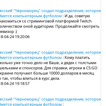
есский "Черноморец" создал подразделение, которое
ймется компьютерным футболом
: И да, советую
накомиться со стриминговой платформой Twitch
количеством оной аудитории. Продолжайте смотреть
левизор :)
18-04-24 19:20:06
есский "Черноморец" создал подразделение, которое
ймется компьютерным футболом
: Кому платить
сколько уже точно дело не Ваше, а дядек с толстыми
шельками и спонсоров. Для справки, игроки в CS:GO
Украине получают больше 10000 долларов в месяц.
о так, чтобы влиться в курс дела.
18-04-24 19:18:57
есский "Черноморец" создал подразделение, которое
ймется компьютерным футболом
: