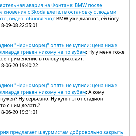
ертельная авария на Фонтане: BMW после
олкновения с Skoda влетел в остановку с людьми
ото, видео, обновлено)
: BMW уже диагноз, ей богу.
18-09-08 22:35:01
адион "Черноморец" опять не купили: цена ниже
ллиарда гривен никому не по зубам
: Ну у меня тоже
кое применение в голову приходит.
18-06-20 19:40:22
адион "Черноморец" опять не купили: цена ниже
ллиарда гривен никому не по зубам
: А кому
 нужен? Ну серьёзно. Ну купят этот стадион
что с ним делать?
18-06-20 19:31:01
рия предлагает шаурмистам добровольно закрыть