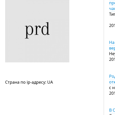
пр
ча
Ти
20
На
ве
Не
20
Ро
от
Страна по ip-адресу: UA
с н
20
В 