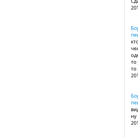
Сд
20
Бо
пе
кт
че
од
то
то
20
Бо
пе
ви
ну
20