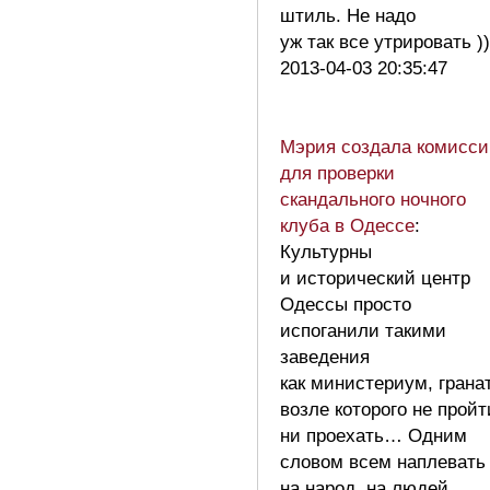
штиль. Не надо
уж так все утрировать 
2013-04-03 20:35:47
Мэрия создала комисс
для проверки
скандального ночного
клуба в Одессе
:
Культурны
и исторический центр
Одессы просто
испоганили такими
заведения
как министериум, грана
возле которого не пройт
ни проехать… Одним
словом всем наплевать
на народ, на людей,