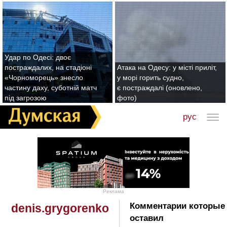
Удар по Одесі: двоє
постраждалих, на стадіоні
Атака на Одесу: у місті приліт,
«Чорноморець» знесло
у морі горить судно,
частину даху, суботній матч
є постраждалі (оновлено,
під загрозою
фото)
рус
Реклама
Комментарии которые
denis.grygorenko
оставил