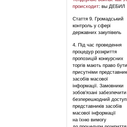
происходит
: вы ДЕБИЛ
Стаття 9. Громадський
контроль у сфері
державних закупівель
4. Під час проведення
процедур розкриття
пропозицій конкурсних
торгів мають право бут
присутніми представни
засобів масової
інформації. Замовники
зобов'язані забезпечити
безперешкодний доступ
представників засобів
масової інформації
на їхню вимогу
до процедури розкриття