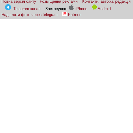
Повна версія сайту
Розміщення реклами
Контакти, автори, редакція
Telegram-канал
Застосунок:
iPhone
Android
Надіслати фото через telegram
Patreon