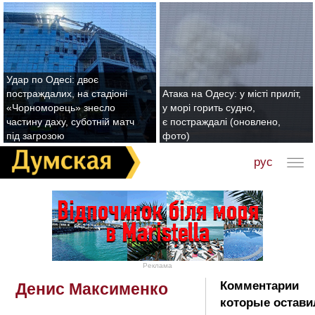
Удар по Одесі: двоє
постраждалих, на стадіоні
Атака на Одесу: у місті приліт,
«Чорноморець» знесло
у морі горить судно,
частину даху, суботній матч
є постраждалі (оновлено,
під загрозою
фото)
рус
Реклама
Комментарии
Денис Максименко
которые остави