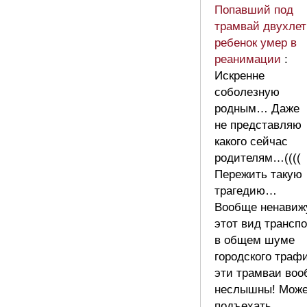
Попавший под
трамвай двухле
ребенок умер в
реанимации
:
Искренне
соболезную
родным… Даже
не представляю
какого сейчас
родителям…((((
Пережить такую
трагедию…
Вообще ненавиж
этот вид транспо
в общем шуме
городского траф
эти трамваи во
неслышны! Може
подъехать