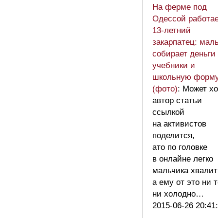
На ферме под
Одессой работае
13-летний
закарпатец: мал
собирает деньги
учебники и
школьную форм
(фото)
: Может х
автор статьи
ссылкой
на активистов
поделится,
ато по головке
в онлайне легко
мальчика хвалит
а ему от это ни 
ни холодно…
2015-06-26 20:41