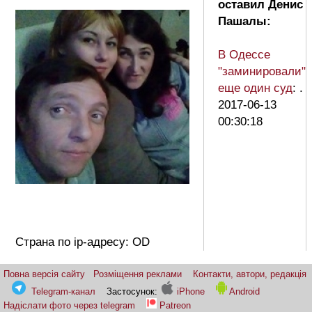
оставил Денис
Пашалы:
В Одессе
"заминировали"
еще один суд
: .
2017-06-13
00:30:18
Страна по ip-адресу: OD
Повна версія сайту
Розміщення реклами
Контакти, автори, редакція
Telegram-канал
Застосунок:
iPhone
Android
Надіслати фото через telegram
Patreon