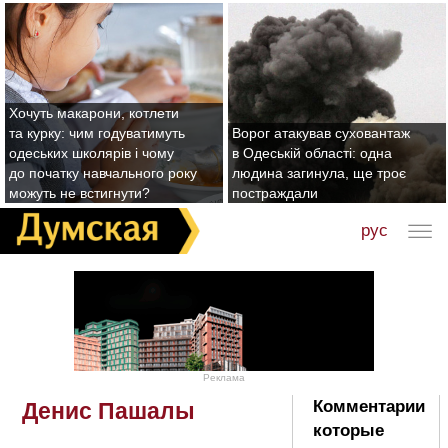
Хочуть макарони, котлети
та курку: чим годуватимуть
Ворог атакував суховантаж
одеських школярів і чому
в Одеській області: одна
до початку навчального року
людина загинула, ще троє
можуть не встигнути?
постраждали
рус
Реклама
Комментарии
Денис Пашалы
которые