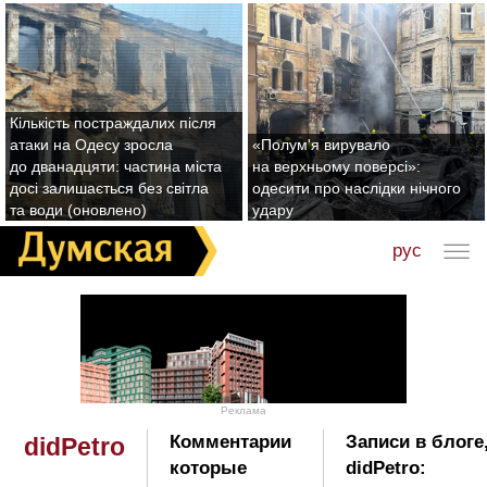
Кількість постраждалих після
атаки на Одесу зросла
«Полум'я вирувало
до дванадцяти: частина міста
на верхньому поверсі»:
досі залишається без світла
одесити про наслідки нічного
та води (оновлено)
удару
рус
Реклама
Комментарии
Записи в блоге
didPetro
которые
didPetro: