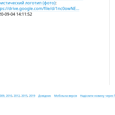
ристический логотип (фото)
:
tps://drive.google.com/file/d/1nc0owNE…
20-09-04 14:11:52
009, 2010
,
2012
,
2015
,
2019
Довідник
Мобільна версія
Надіслати новину через 