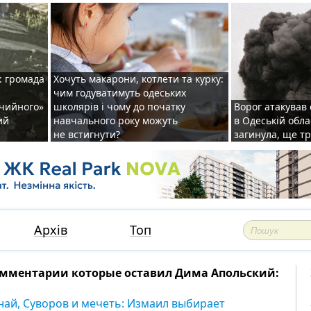
: громада
Хочуть макарони, котлети та курку:
чим годуватимуть одеських
ічийного»
школярів і чому до початку
Ворог атакував
ий
навчального року можуть
в Одеській обла
не встигнути?
загинула, ще т
Архів
Топ
мментарии которые оставил Дима Апольский:
най, Суворов и мечеть: Измаил выбирает