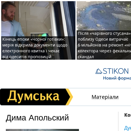
Після «чарівного стусана»
Кінець епохи «чорної готівки»:
поблизу Одеси витрачає
мерія відкрила документи щодо
6 мільйонів на ремонт «н
електронного квитка і чекає
колектора через фекальн
від одеситів пропозицій
скандал
Матеріали
Дима Апольский
Ко
Ду