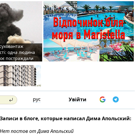
 суховантаж
сті: одна людина
роє постраждали
рус
Увійти
Записи в блоге, которые написал Дима Апольский:
Нет постов от Дима Апольский