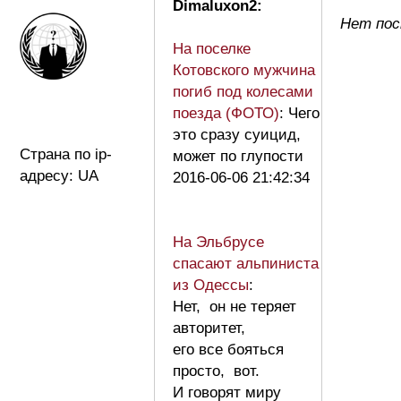
Dimaluxon2:
Нет пос
На поселке
Котовского мужчина
погиб под колесами
поезда (ФОТО)
: Чего
это сразу суицид,
Страна по ip-
может по глупости
адресу: UA
2016-06-06 21:42:34
На Эльбрусе
спасают альпиниста
из Одессы
:
Нет, он не теряет
авторитет,
его все бояться
просто, вот.
И говорят миру