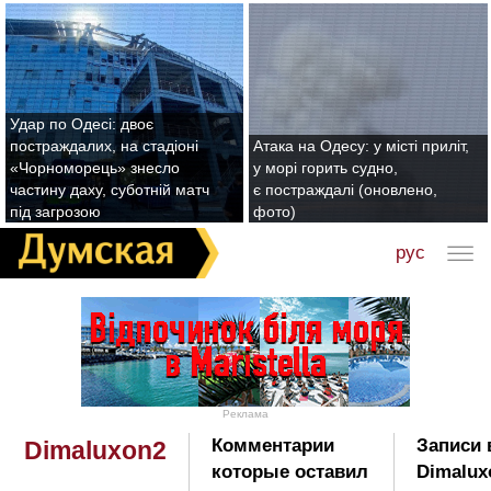
Удар по Одесі: двоє
постраждалих, на стадіоні
Атака на Одесу: у місті приліт,
«Чорноморець» знесло
у морі горить судно,
частину даху, суботній матч
є постраждалі (оновлено,
під загрозою
фото)
рус
Реклама
Комментарии
Записи 
Dimaluxon2
которые оставил
Dimalux