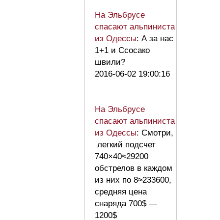
На Эльбрусе
спасают альпиниста
из Одессы
: А за нас
1+1 и Ссосако
швили?
2016-06-02 19:00:16
На Эльбрусе
спасают альпиниста
из Одессы
: Смотри,
легкий подсчет
740×40≈29200
обстрелов в каждом
из них по 8≈233600,
средняя цена
снаряда 700$ —
1200$