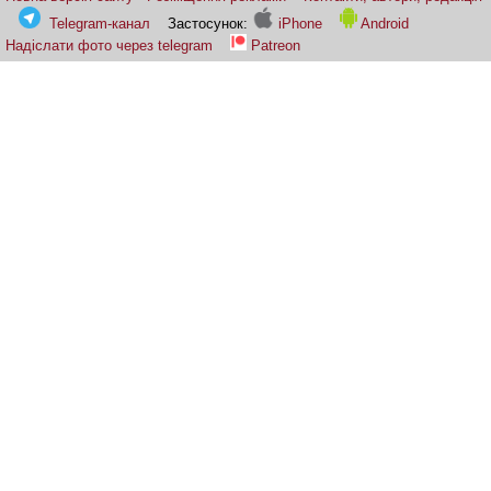
Telegram-канал
Застосунок:
iPhone
Android
Надіслати фото через telegram
Patreon