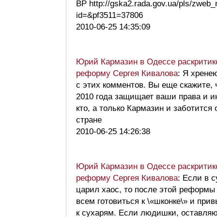
ВР http://gska2.rada.gov.ua/pls/zweb
id=&pf3511=37806
2010-06-25 14:35:09
Юрий Кармазин в Одессе раскритик
реформу Сергея Кивалова
: Я хрене
с этих комментов. Вы еще скажите,
2010 года защищает ваши права и и
кто, а только Кармазин и заботится 
стране
2010-06-25 14:26:38
Юрий Кармазин в Одессе раскритик
реформу Сергея Кивалова
: Если в с
царил хаос, то после этой реформы
всем готовиться к \«шконке\» и прив
к сухарям. Если людишки, оставля