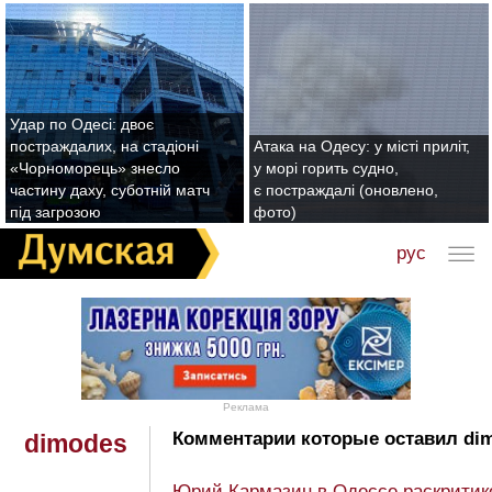
Удар по Одесі: двоє
постраждалих, на стадіоні
Атака на Одесу: у місті приліт,
«Чорноморець» знесло
у морі горить судно,
частину даху, суботній матч
є постраждалі (оновлено,
під загрозою
фото)
рус
Реклама
Комментарии которые оставил di
dimodes
Юрий Кармазин в Одессе раскритик