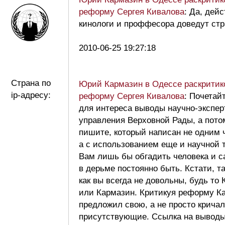
реформу Сергея Кивалова
: Да, дей
кинологи и проффесора доведут стр
2010-06-25 19:27:18
Страна по
Юрий Кармазин в Одессе раскритик
ip-адресу:
реформу Сергея Кивалова
: Почетай
для интереса выводы научно-экспер
управления Верховной Рады, а пото
пишите, который написан не одним 
а с использованием еще и научной т
Вам лишь бы обгадить человека и 
в дерьме постоянно быть. Кстати, т
как вы всегда не довольны, будь то
или Кармазин. Критикуя реформу К
предложил свою, а не просто кричал
присутствующие. Ссылка на вывод