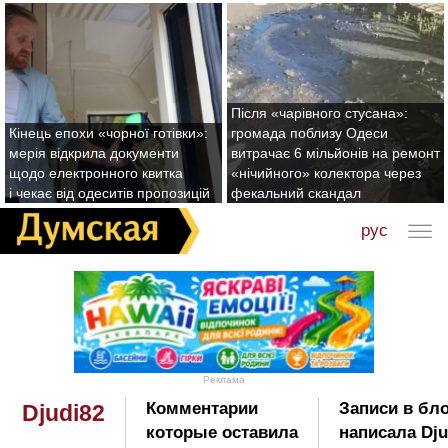
Після «чарівного стусана»:
Кінець епохи «чорної готівки»:
громада поблизу Одеси
мерія відкрила документи
витрачає 6 мільйонів на ремонт
щодо електронного квитка
«нічийного» колектора через
і чекає від одеситів пропозицій
фекальний скандал
рус
Реклама
Комментарии
Записи в бло
Djudi82
которые оставила
написала Dju