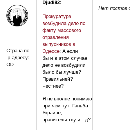
Djudi82:
Нет постов о
Прокуратура
возбудила дело по
факту массового
отравления
выпускников в
Страна по
Одессе
: А если
ip-адресу:
бы и в этом случае
OD
дело не возбудили
было бы лучше?
Правильней?
Честнее?
Я не вполне понимаю
при чем тут: Ганьба
Украине,
правительству и т.д?