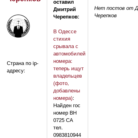
оставил
Нет постов от 
Дмитрий
Черепков
Черепков:
В Одессе
стихия
срывала с
автомобилей
номера:
Страна по ip-
теперь ищут
адресу:
владельцев
(фото,
добавлены
номера)
:
Найден гос
номер ВН
0725 СА
тел.
0983810944