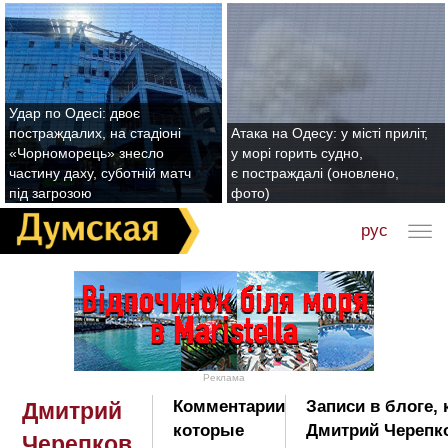
Удар по Одесі: двоє
постраждалих, на стадіоні
Атака на Одесу: у місті приліт,
«Чорноморець» знесло
у морі горить судно,
частину даху, суботній матч
є постраждалі (оновлено,
під загрозою
фото)
рус
Реклама
Комментарии
Записи в блоге,
Дмитрий
которые
Дмитрий Черепк
Черепков