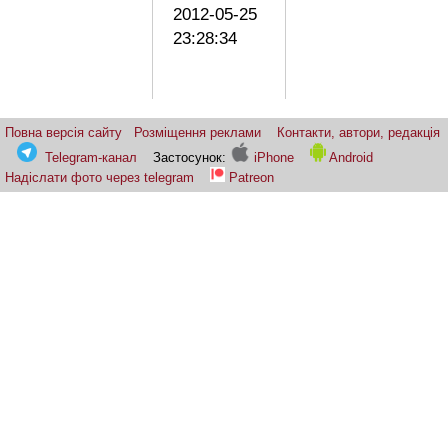
2012-05-25
23:28:34
Повна версія сайту
Розміщення реклами
Контакти, автори, редакція
Telegram-канал
Застосунок:
iPhone
Android
Надіслати фото через telegram
Patreon