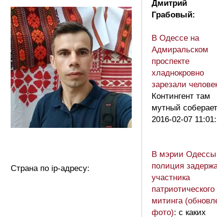
Дмитрий
Грабовый:
В Одессе на
Адмиральском
проспекте
хладнокровно
зарезали челове
Контингент там
мутный соберае
2016-02-07 11:01
В мэрии Одессы
полиция задерж
Страна по ip-адресу:
участника
патриотического
митинга (обновл
фото)
: с каких