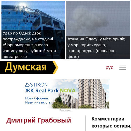
Удар по Одесі: двоє
постраждалих, на стадіоні
Атака на Одесу: у місті приліт,
«Чорноморець» знесло
у морі горить судно,
частину даху, суботній матч
є постраждалі (оновлено,
під загрозою
фото)
рус
Реклама
Комментарии
Дмитрий Грабовый
которые остави