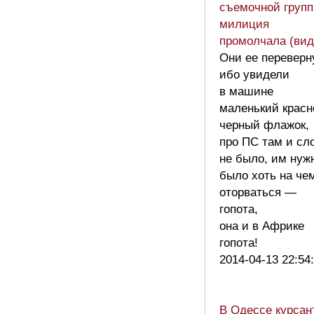
съемочной групп
милиция
промолчала (вид
Они ее переверн
ибо увидели
в машине
маленький красн
черный флажок,
про ПС там и сл
не было, им нуж
было хоть на че
оторваться —
гопота,
она и в Африке
гопота!
2014-04-13 22:54
В Одессе курсан