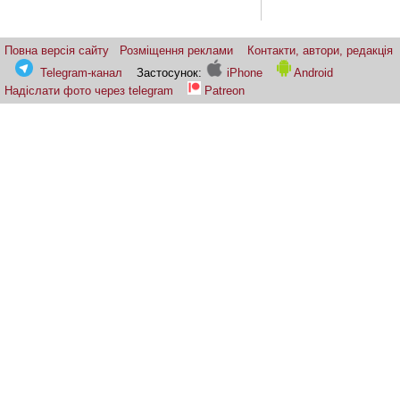
Повна версія сайту
Розміщення реклами
Контакти, автори, редакція
Telegram-канал
Застосунок:
iPhone
Android
Надіслати фото через telegram
Patreon