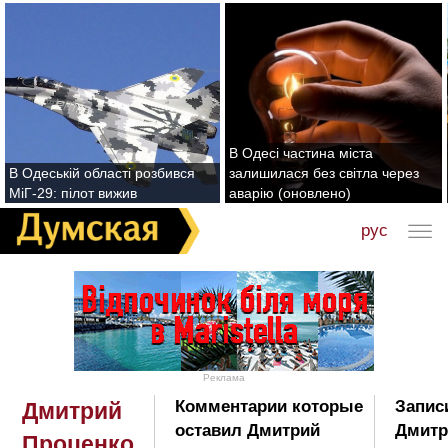
В Одесі частина міста
В Одеській області розбився
залишилася без світла через
МіГ-29: пілот вижив
аварію (оновлено)
рус
Реклама
Комментарии которые
Запис
Дмитрий
оставил Дмитрий
Дмитр
Проценко