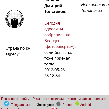
Нет постов 
Дмитрий
Толстиков
Толстиков:
Сегодня
одесситы
собрались на
Велодень
(фоторепортаж)
:
Страна по ip-
если бы я знал,
адресу:
тоже приехал
тогда.
2012-05-26
23:18:34
Повна версія сайту
Розміщення реклами
Контакти, автори, редакція
Telegram-канал
Застосунок:
iPhone
Android