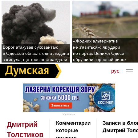
«Жодних альтернатив
Ворог атакував суховантаж
не з'явиться»: як удари
в Одеській області: одна людина
по портах Великої Одеси
загинула, ще троє постраждали
обрушили зерновий ринок
рус
Реклама
Комментарии
Записи в бло
Дмитрий
которые
Дмитрий Толс
Толстиков
оставил