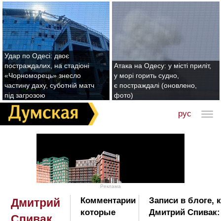
Удар по Одесі: двоє
постраждалих, на стадіоні
Атака на Одесу: у місті приліт,
«Чорноморець» знесло
у морі горить судно,
частину даху, суботній матч
є постраждалі (оновлено,
під загрозою
фото)
рус
Реклама
Комментарии
Записи в блоге, 
Дмитрий
которые
Дмитрий Спивак:
Спивак