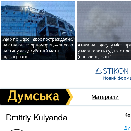
Удар по Одесі: двоє постраждалих,
на стадіоні «Чорноморець» знесло
Атака на Одесу: у місті пр
частину даху, суботній матч
у морі горить судно, є по
під загрозою
(оновлено, фото)
Матеріали
Dmitriy Kulyanda
Ко
Ди