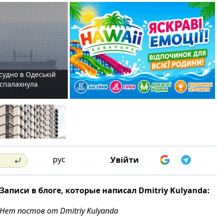
судно в Одеській
і спалахнула
рус
Увійти
Записи в блоге, которые написал Dmitriy Kulyanda:
Нет постов от Dmitriy Kulyanda