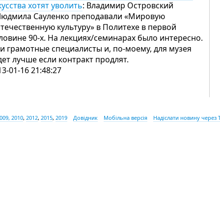
кусства хотят уволить
: Владимир Островский
Людмила Сауленко преподавали «Мировую
отечественную культуру» в Политехе в первой
ловине 90-х. На лекциях/семинарах было интересно.
и грамотные специалисты и, по-моему, для музея
дет лучше если контракт продлят.
13-01-16 21:48:27
009, 2010
,
2012
,
2015
,
2019
Довідник
Мобільна версія
Надіслати новину через 