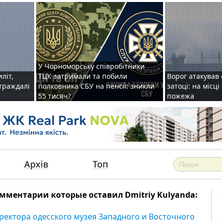
У Чорноморську співробітники
иліт,
ТЦК затримали та побили
Ворог атакував 
страждалі
полковника СБУ на пенсії: зникли
затоці: на місц
55 тисяч?
пожежа
Архів
Топ
мментарии которые оставил Dmitriy Kulyanda:
ректора одесского музея Западного и Восточного