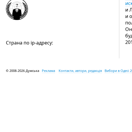
ис
и 
и 
по
Он
бу
20
Страна по ip-адресу:
© 2008-2026 Думська
Реклама
Контакти, автори, редакція
Вибори в Одесі 2