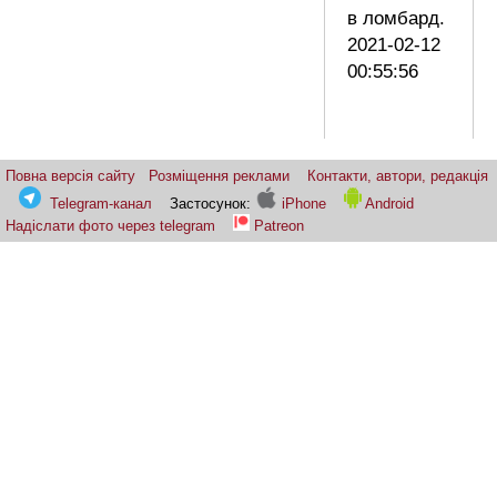
в ломбард.
2021-02-12
00:55:56
Повна версія сайту
Розміщення реклами
Контакти, автори, редакція
Telegram-канал
Застосунок:
iPhone
Android
Надіслати фото через telegram
Patreon