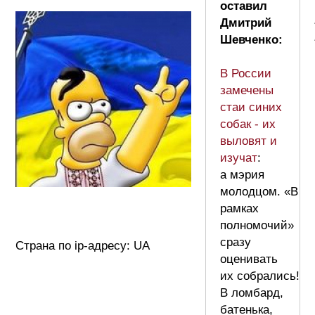
оставил
Дмитрий
Шевченко:
В России
замечены
стаи синих
собак - их
выловят и
изучат
:
а мэрия
молодцом. «В
рамках
полномочий»
сразу
Страна по ip-адресу: UA
оценивать
их собрались!
В ломбард,
батенька,