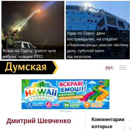
Удар по Одесі: двоє
постраждалих, на стадіоні
«Чорноморець» знесло частину
Атака на Одесу: у місті чути
даху, суботній матч
вибухи, працює ППО
під загрозою
рус
Реклама
Комментарии
Дмитрий Шевченко
которые