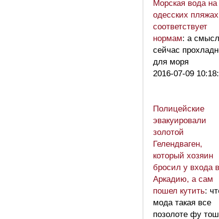
Морская вода на
одесских пляжах
соответствует
нормам
: а смыс
сейчас прохладн
для моря
2016-07-09 10:18
Полицейские
эвакуировали
золотой
Гелендваген,
который хозяин
бросил у входа 
Аркадию, а сам
пошел кутить
: чт
мода такая все
позолоте фу тош