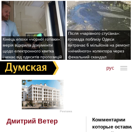
Після «чарівного стусана»:
Кінець епохи «чорної готівки»:
громада поблизу Одеси
мерія відкрила документи
витрачає 6 мільйонів на ремонт
щодо електронного квитка
«нічийного» колектора через
і чекає від одеситів пропозицій
фекальний скандал
рус
Реклама
Комментарии
Дмитрий Ветер
которые остави