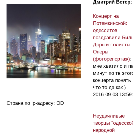
Дмитрий Ветер:
Концерт на
Потемкинской:
одесситов
поздравили Билы
Дорн и солисты
Оперы
(фоторепортаж)
:
мне хватило и п
минут по тв этог
концерта понять
что то да как )
2016-09-03 13:59
Страна по ip-адресу: OD
Неудачливые
творцы "одесско
народной