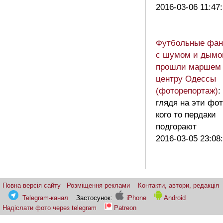
2016-03-06 11:47
Футбольные фа
с шумом и дым
прошли маршем 
центру Одессы
(фоторепортаж)
:
глядя на эти фот
кого то пердаки
подгорают
2016-03-05 23:08
Повна версія сайту
Розміщення реклами
Контакти, автори, редакція
Telegram-канал
Застосунок:
iPhone
Android
Надіслати фото через telegram
Patreon