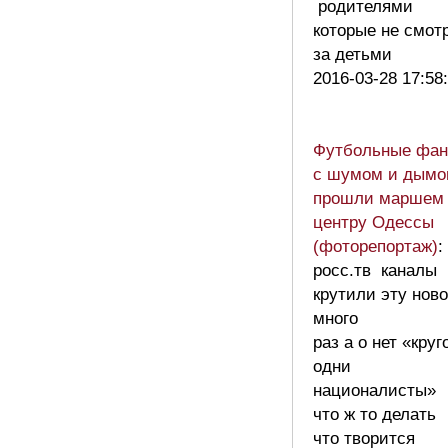
родителями
которые не смот
за детьми
2016-03-28 17:58
Футбольные фа
с шумом и дым
прошли маршем 
центру Одессы
(фоторепортаж)
:
росс.тв каналы
крутили эту нов
много
раз а о нет «круг
одни
националисты»
что ж то делать
что творится