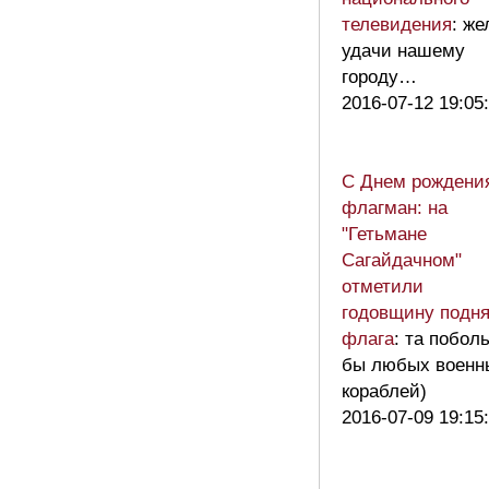
телевидения
: ж
удачи нашему
городу…
2016-07-12 19:05
С Днем рождени
флагман: на
"Гетьмане
Сагайдачном"
отметили
годовщину подн
флага
: та побол
бы любых военн
кораблей)
2016-07-09 19:15