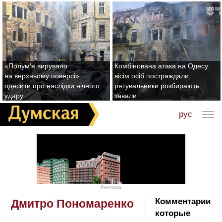
«Полум'я вирувало
Комбінована атака на Одесу:
на верхньому поверсі»:
вісім осіб постраждали,
одесити про наслідки нічного
рятувальники розбирають
удару
завали
рус
Реклама
Комментарии
Дмитро Пономаренко
которые