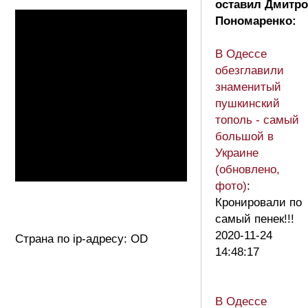
оставил Дмитро
Пономаренко:
В Одессе
обезглавили
знаменитый
пушкинский
тополь - самый
большой в
Украине
(обновлено,
фото)
:
Кронировали по
самый пенек!!!
2020-11-24
Страна по ip-адресу: OD
14:48:17
В Одессе