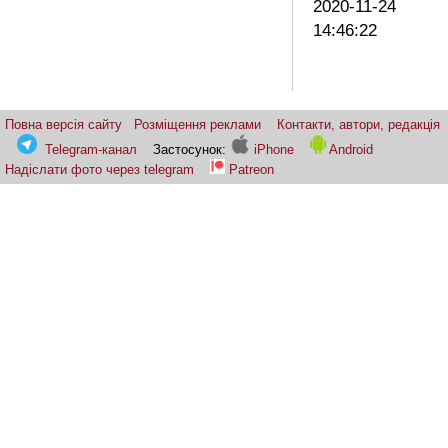
2020-11-24
14:46:22
Повна версія сайту
Розміщення реклами
Контакти, автори, редакція
Telegram-канал
Застосунок:
iPhone
Android
Надіслати фото через telegram
Patreon